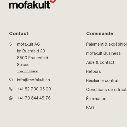
Contact
Commande
mofakult AG
Paiement & expéditio
Im Buchfeld 20
mofakult Business
8500 Frauenfeld
Aide & contact
Suisse
Retours
Ton itinéraire
info@mofakult.ch
Résilier le contrat
+41 52 730 05 30
Conditions de rétract
+41 79 844 45 76
Élimination
FAQ