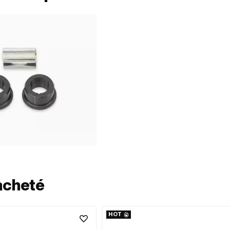
acheté
HOT