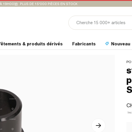
'À 19H00
PLUS DE 15'000 PIÈCES EN STOCK
êtements & produits dérivés
Fabricants
Nouveau
PO
s
p
S
CH
Inc