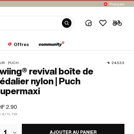
Français
Offres
UR :
PUCH
24333
wiing® revival boîte de
édalier nylon | Puch
upermaxi
F 2.90
l. 8,1 % TVA
1
AJOUTER AU PANIER