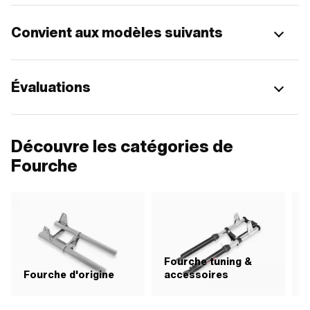
Convient aux modèles suivants
Évaluations
Découvre les catégories de
Fourche
Fourche tuning &
P
Fourche d'origine
accessoires
&