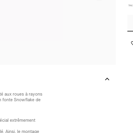
Inc
té aux roues à rayons
en fonte Snowflake de
pécial extrêmement
lé. Ainsi, le montage