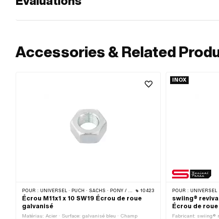
Évaluations
Accessories & Related Prod
INOX
POUR :
UNIVERSEL · PUCH · SACHS · PONY / CILO (BÊTA 521 & 512) · PIAGGIO · ZÜNDAPP BELMONDO
10423
POUR :
UNIVERSEL · PUCH · SAC
Écrou M11x1 x 10 SW19 Écrou de roue
swiing® reviva
galvanisé
Écrou de roue
Matériau: Acier · Surface: galvanisé bleu · Champ
Fabricant: swiing® r