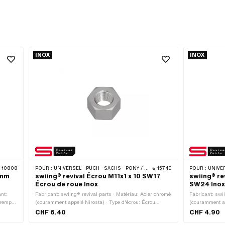
INOX
INOX
10808
POUR :
UNIVERSEL · PUCH · SACHS · PONY / CILO (BÊTA 521 & 512) · PIAGGIO
15740
POUR :
UNIVERSEL · PUCH
 mm
swiing® revival Écrou M11x1 x 10 SW17
swiing® re
Écrou de roue Inox
SW24 Ino
nt:
Fabricant: swiing® revival parts · Matériau: Acier chromé
Fabricant: swi
 trempé
(couramment appelé Nirosta) · Type d'écrou: Écrou
(couramment ap
re de
hexagonal 1D · Type de filetage: MF11x1 (filetage fin) ·
six pans · Type 
CHF 6.40
CHF 4.90
Hauteur: 10 mm · Entraînement: Six pans extérieurs ·
Entraînement: 