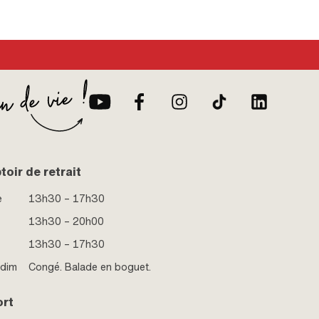
Diamètre nominal (filetage): 11 mm · Clé de serrage: 17
(filetage): 11
mm
mm
oir de retrait
e
13h30 – 17h30
13h30 – 20h00
13h30 – 17h30
 dim
Congé. Balade en boguet.
ort