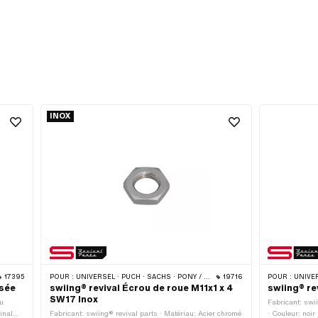
INOX
17395
POUR :
UNIVERSEL · PUCH · SACHS · PONY / CILO (BÊTA 521 & 512) · PIAGGIO
19716
POUR :
UNIVERSEL · PUCH 
isée
swiing® revival Écrou de roue M11x1 x 4
swiing® re
SW17 Inox
du
Fabricant: swii
inal
Fabricant: swiing® revival parts · Matériau: Acier chromé
· Couleur: noir