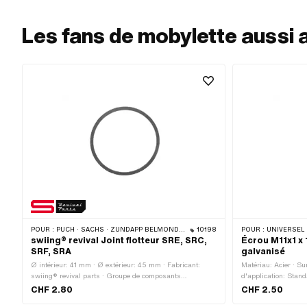
Les fans de mobylette aussi 
POUR :
PUCH · SACHS · ZÜNDAPP BELMONDO · DKW · HERCULES · KREIDLER · ZÜNDAPP
10198
POUR :
UNIVERSEL · PUCH · SACHS · P
swiing® revival Joint flotteur SRE, SRC,
Écrou M11x1 x
SRF, SRA
galvanisé
Ø intérieur: 41 mm · Ø extérieur: 45 mm · Fabricant:
Matériau: Acier · S
swiing® revival parts · Groupe de composants
d'application: Stand
carburateur: Etancher, réviser · Matériau: Papier
1D · Type de filetage
CHF 2.80
CHF 2.50
d'étanchéité · Type de carburateur: SRA (1/11/31) Velux ·
Six pans extérieurs 