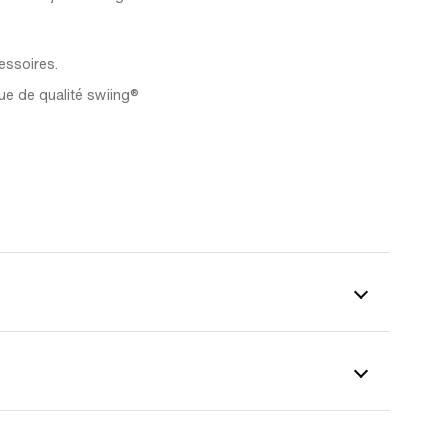
essoires.
ue de qualité swiing®