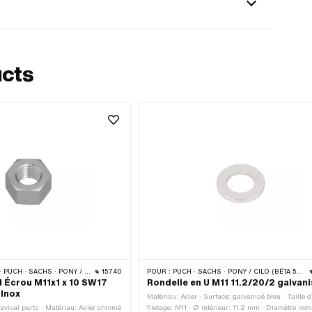
ucts
HS · PONY / CILO (BÊTA 521 & 512) · PIAGGIO
15740
POUR :
PUCH · SACHS · PONY / CILO (BÊTA 521 & 512) · PIAGGIO · ZÜNDAPP BELMONDO · ALPA CHOPPER / TURBO · CILO
l Écrou M11x1 x 10 SW17
Rondelle en U M11 11.2/20/2 galvan
 Inox
Matériau: Acier · Surface: galvanisé bleu · Taille 
evival parts · Matériau: Acier chromé
filetage: M11 · Ø intérieur: 11.2 mm · Diamètre nom