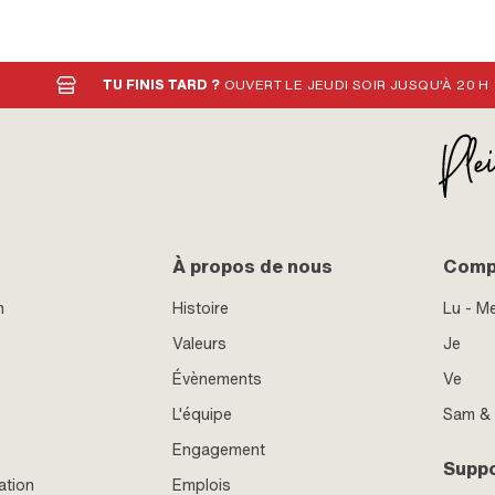
Clé de serrage: 19 mm · Classe de
TU FINIS TARD ?
OUVERT LE JEUDI SOIR JUSQU'À 20 H
À propos de nous
Compt
n
Histoire
Lu - M
Valeurs
Je
Évènements
Ve
L'équipe
Sam &
Engagement
Supp
ation
Emplois