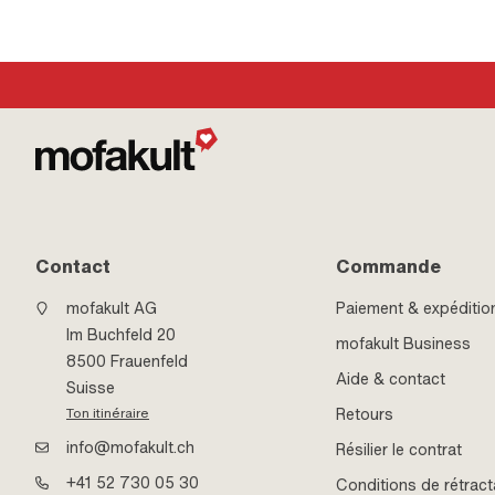
Type de carburateur: SRA (1/11/35) Velux · Type de
· Hauteur: 10 mm · 
carburateur: SRC · Type de carburateur: SRE · Type de
résistance: 8
carburateur: SRF · Épaisseur: 1.5 mm · Pony numéro
OEM: A4519 · Sachs N° OEM: 0950 128 000
Contact
Commande
mofakult AG
Paiement & expéditio
Im Buchfeld 20
mofakult Business
8500 Frauenfeld
Aide & contact
Suisse
Retours
Ton itinéraire
info@mofakult.ch
Résilier le contrat
+41 52 730 05 30
Conditions de rétract