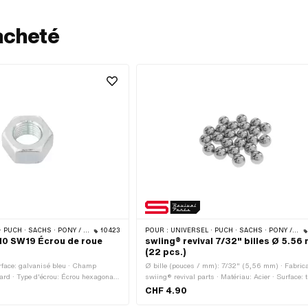
acheté
ONY / CILO (BÊTA 521 & 512) · PIAGGIO · ZÜNDAPP BELMONDO
10423
POUR :
UNIVERSEL · PUCH · SACHS · PONY / CILO (BÊTA 521 & 512) · PIAGGIO
 10 SW19 Écrou de roue
swiing® revival 7/32" billes Ø 5.56
(22 pcs.)
urface: galvanisé bleu · Champ
Ø bille (pouces / mm): 7/32" (5,56 mm) · Fabrica
ard · Type d'écrou: Écrou hexagonal
swiing® revival parts · Matériau: Acier · Surface:
: MF11x1 (filetage fin) · Entraînement:
& rectifié · Champ d'application: Standard · Nomb
CHF 4.90
· Diamètre nominal (filetage): 11 mm
composants: 22 pcs