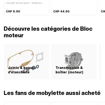
swiing® revival parts · Matériau:
appelé Nirosta) · Surface: inoxydable
Fab
Acier · Ø extérieur: 22 mm · Ø
ing
intérieur: 15 mm · Surface: trempé &
10 
CHF 6.90
CHF 44.90
CH
rectifié · Puch numéro OEM:
· P
050.1213
de 
· D
fil
Découvre les catégories de Bloc
Typ
sta
moteur
Lon
de 
d'a
Joints & bagues
Transmission &
d'étanchéité
boîtier (moteur)
Les fans de mobylette aussi acheté