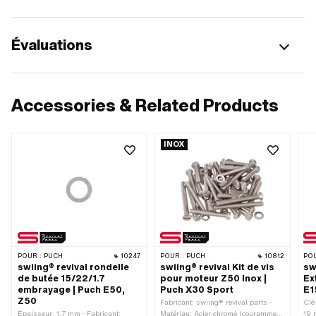
Évaluations
Accessories & Related Products
INOX
POUR :
PUCH
10247
POUR :
PUCH
10812
POU
swiing® revival rondelle
swiing® revival Kit de vis
sw
de butée 15/22/1.7
pour moteur Z50 Inox |
Ex
embrayage | Puch E50,
Puch X30 Sport
E1
Z50
Fabricant: swiing® revival parts ·
Clé
Épaisseur: 1.7 mm · Fabricant:
Matériau: Acier chromé (couramment
19 