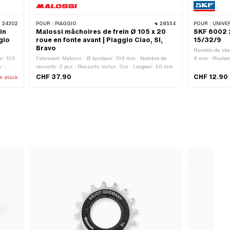
24302
POUR :
PIAGGIO
28554
POUR :
UNIVER
in
Malossi mâchoires de frein Ø 105 x 20
SKF 6002 
gio
roue en fonte avant | Piaggio Ciao, SI,
15/32/9
Bravo
Numéro de stoc
ur: 105
Fabricant: Malossi · Ø tambour: 105 mm · Nombre de
9 mm · Rouleme
 ·
ressorts: 2 pcs · Ressorts inclus: Oui · Largeur: 20 mm
Type de protect
cation:
contact bilatér
CHF 37.90
CHF 12.90
n stock
Cage de roulem
billes · Type d
Largeur: 9 mm 