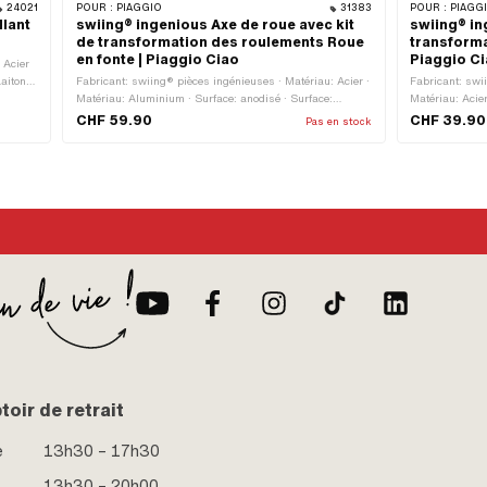
24021
POUR :
PIAGGIO
31383
POUR :
PIAGG
llant
swiing® ingenious Axe de roue avec kit
swiing® in
de transformation des roulements Roue
transforma
en fonte | Piaggio Ciao
Piaggio C
 Acier
aiton ·
Fabricant: swiing® pièces ingénieuses · Matériau: Acier ·
Fabricant: swi
Ø
Matériau: Aluminium · Surface: anodisé · Surface:
Matériau: Acie
 · Ø
galvanisé bleu · Diamètre: 15 mm · Ø intérieur: 11.25 mm
Surface: galva
CHF 59.90
CHF 39.90
Pas en stock
 de
· Ø extérieur: 14.9 mm · Ø extérieur: 20 mm · Longueur
de filetage: MF1
u
totale: 150 mm · Roulement à billes fermé: Oui
oir de retrait
e
13h30 – 17h30
13h30 – 20h00