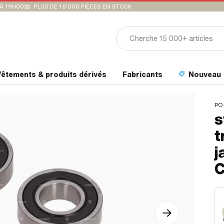
'À 19H00
PLUS DE 15'000 PIÈCES EN STOCK
êtements & produits dérivés
Fabricants
Nouveau
PO
s
t
j
C