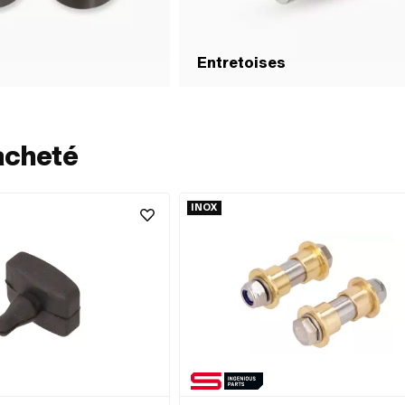
Entretoises
acheté
INOX