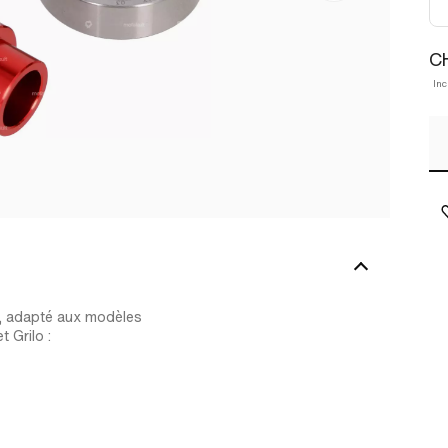
C
Inc
es, adapté aux modèles
 Grilo :