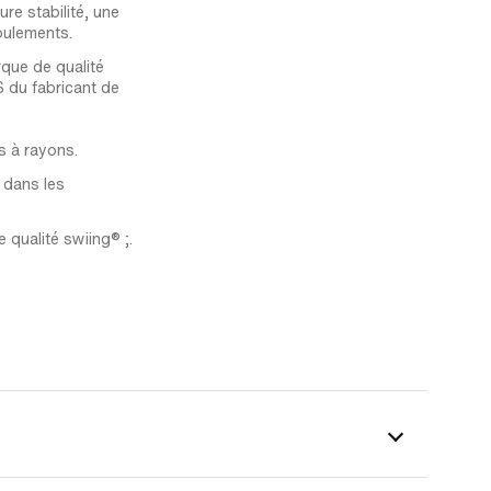
re stabilité, une
oulements.
que de qualité
 du fabricant de
s à rayons.
 dans les
 qualité swiing® ;.