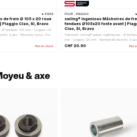
21256
POUR :
PIAGGIO
 de frein Ø 105 x 20 roue
swiing® ingenious Mâchoires de fre
| Piaggio Ciao, SI, Bravo
fendues Ø105x20 fonte avant | Piag
Ciao, SI, Bravo
 · Ø tambour: 105 mm · Largeur: 20
orts: 2 pcs · Ressorts inclus: Oui
Fabricant: swiing® pièces ingénieuses · Ø tambo
mm · Largeur: 20 mm · Nombre de ressorts: 2 pcs
Ressorts inclus: Oui · Fente: Oui · Champ d'appli
CHF 20.90
Pas en stock
Pas e
Racing
Moyeu & axe