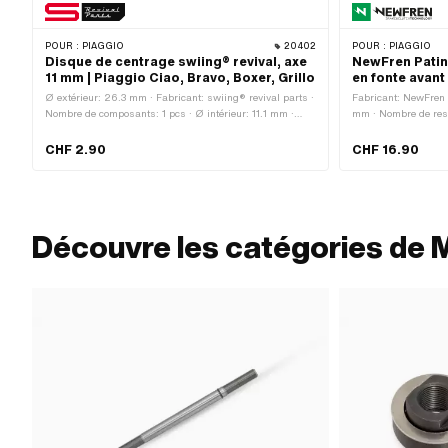
POUR :
PIAGGIO
20402
POUR :
PIAGGIO
Disque de centrage swiing® revival, axe
NewFren Patins
11 mm | Piaggio Ciao, Bravo, Boxer, Grillo
en fonte avant 
Ø extérieur: 26.3 mm · Fabricant: swiing® revival parts ·
Fabricant: NewFren
Nombre de composants: 1 pcs · Ø intérieur: 11.1 mm ·
mm · Nombre de ress
Diamètre nominal intérieur: 11 mm · Diamètre nominal
(filetage): 11 mm · Épaisseur: 4.2 mm · Piaggio numéro
CHF 2.90
CHF 16.90
OEM: 114413
Découvre les catégories de 