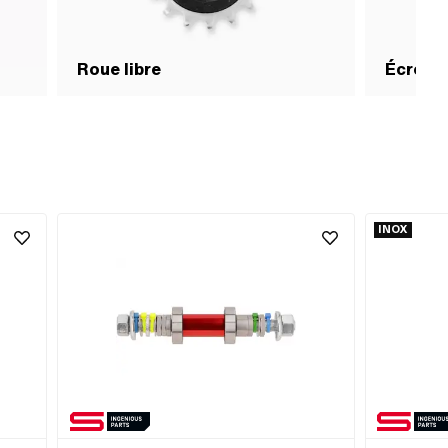
Roue libre
Écrous
INOX