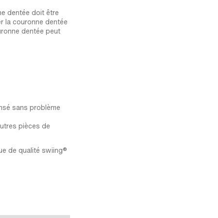
ne dentée doit être
er la couronne dentée
couronne dentée peut
pensé sans problème
autres pièces de
ue de qualité swiing®