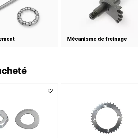
lement
Mécanisme de freinage
acheté