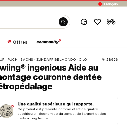
Français
Offres
UR :
PUCH · SACHS · ZÜNDAPP BELMONDO · CILO
28956
wiing® ingenious Aide au
ontage couronne dentée
étropédalage
Une qualité supérieure qui rapporte.
Ce produit est présenté comme étant de qualité
supérieure - économise du temps, de l'argent et des
nerfs à long terme.