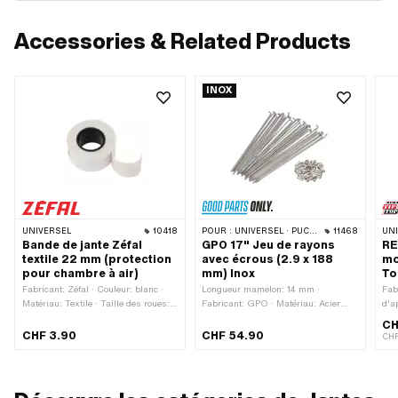
Accessories & Related Products
INOX
UNIVERSEL
10418
POUR :
UNIVERSEL · PUCH · SACHS · ZÜNDAPP BELMONDO
11468
UN
Bande de jante Zéfal
GPO 17" Jeu de rayons
RE
textile 22 mm (protection
avec écrous (2.9 x 188
mo
pour chambre à air)
mm) Inox
To
Fabricant: Zéfal · Couleur: blanc ·
Longueur mamelon: 14 mm ·
Fab
Matériau: Textile · Taille des roues: 1
Fabricant: GPO · Matériau: Acier
d'a
- 21 " · Longueur totale: 1500 mm ·
chromé (couramment appelé Nirosta)
CH
Largeur: 22 mm
· Surface: bruts · Couleur: argent ·
CHF 3.90
CHF 54.90
CHF
Nombre: 36 pcs · Longueur à partir
du crochet: 188 mm · Ø Rayon: 2.9
mm · Diamètre nominal (filetage):
3.15 mm · Ø tête de rayon: 5.35 mm ·