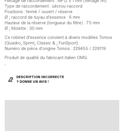
Filetage de raccordement : MF12 x 1 mm (filetage fin)
Type de raccordement : üécrou-raccord
Positions : fermé / ouvert / réserve
Ø ; raccord de tuyau d'essence : 6 mm
Hauteur de la réserve (longueur du filtre) : 75 mm
Ø ; Molette : 30 mm
Ce robinet d'essence convient à divers modèles Tomos
(Quadro, Sprint, Classic & ; FunSport).
Numéro de pièce d'origine Tomos : 229455 / 229119
Produit de qualité du fabricant italien OMG.
.
DESCRIPTION INCORRECTE
? DONNE UN AVIS !