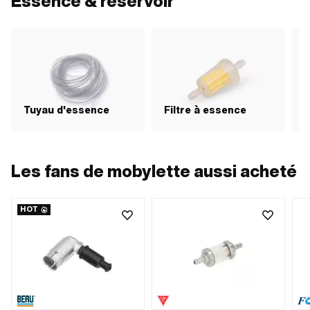
Essence & réservoir
Tuyau d'essence
Filtre à essence
R
Les fans de mobylette aussi acheté
HOT