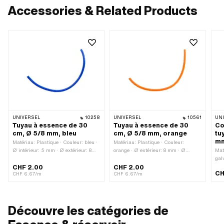
Accessories & Related Products
UNIVERSEL
10258
UNIVERSEL
10561
UN
Tuyau à essence de 30
Tuyau à essence de 30
Co
cm, Ø 5/8 mm, bleu
cm, Ø 5/8 mm, orange
tu
m
Matériau: Plastique · Couleur: bleu ·
Matériau: Plastique · Couleur:
Ø intérieur: 5 mm · Ø extérieur: 8
orange · Ø extérieur: 8 mm · Ø
Mat
mm · Longueur totale: 300 mm
intérieur: 5 mm · Longueur totale:
gal
300 mm
5.3
CHF 2.00
CHF 2.00
CH
int
CHF 6.67/m
CHF 6.67/m
Con
Cou
7.6
Découvre les catégories de