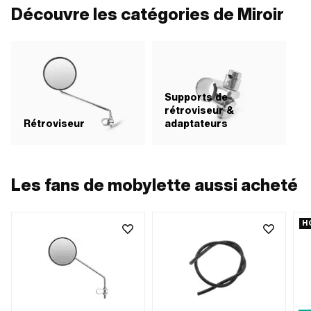
Découvre les catégories de Miroir
Supports de
rétroviseur &
Rétroviseur
adaptateurs
Les fans de mobylette aussi acheté
H