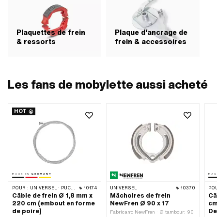
Plaquettes de frein
Plaque d'ancrage de
& ressorts
frein & accessoires
Les fans de mobylette aussi acheté
HOT
POUR :
UNIVERSEL · PUCH · SACHS · PONY / CILO (BÊTA 521 & 512) · PIAGGIO · ZÜNDAPP BELMONDO · TOMOS
10174
UNIVERSEL
10370
POU
Câble de frein Ø 1,8 mm x
Mâchoires de frein
Câ
220 cm (embout en forme
NewFren Ø 90 x 17
cm
de poire)
De
Fabricant: NewFren · Ø tambour: 90