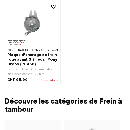
POUR :
SACHS · PONY / CILO (BÊTA 521 & 512)
17571
Plaque d'ancrage de frein
roue avant Grimeca | Pony
Cross (P8366)
Fabricant: Pony · Ø extérieur des
plaquettes de frein: 90 mm
CHF 95.90
Pas en stock
Découvre les catégories de Frein à
tambour