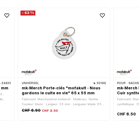
- 63 %
24433
UNIVERSEL
30196
POUR :
SACH
5 mm
mk-Merch Porte-clés "mofakult - Nous
mk-Merch 
gardons le culte en vie" 65 x 55 mm
Cuir synth
t ·
de
Fabricant: Marchandise mofakult · Matériau: Textile ·
Fabricant: Mar
ur:
Couleur: blanc · Largeur: 55 mm · Longueur totale: 65
synthétique · 
mm · Type de fermeture: Porte-clés
CHF 6.90
CHF 2.50
CHF 8.50