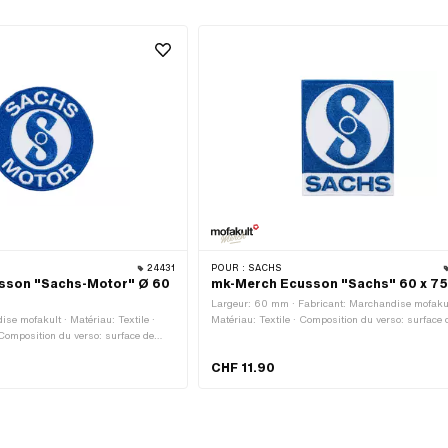
24431
POUR :
SACHS
sson "Sachs-Motor" Ø 60
mk-Merch Ecusson "Sachs" 60 x 7
Largeur: 60 mm · Fabricant: Marchandise mofakul
se mofakult · Matériau: Textile ·
Matériau: Textile · Composition du verso: surface 
omposition du verso: surface de
repassage avec adhésif · Hauteur: 75 mm · Conto
sif · Contour: coupe thermique sur le
coupe thermique sur le pourtour
CHF 11.90