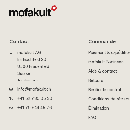
Contact
Commande
mofakult AG
Paiement & expéditio
Im Buchfeld 20
mofakult Business
8500 Frauenfeld
Aide & contact
Suisse
Retours
Ton itinéraire
info@mofakult.ch
Résilier le contrat
+41 52 730 05 30
Conditions de rétract
+41 79 844 45 76
Élimination
FAQ