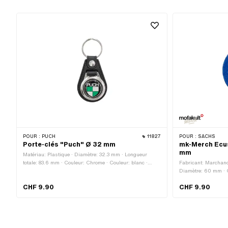
POUR :
PUCH
11827
POUR :
SACHS
Porte-clés "Puch" Ø 32 mm
mk-Merch Ecu
mm
Matériau: Plastique · Diamètre: 32.3 mm · Longueur
totale: 83.6 mm · Couleur: Chrome · Couleur: blanc ·
Fabricant: Marchandi
Couleur: noir · Couleur: vert · Type de fermeture: Porte-
Diamètre: 60 mm · C
clés · Largeur: 39 mm · Hauteur: 11.3 mm
repassage avec adhé
CHF 9.90
CHF 9.90
pourtour