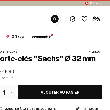
Français
Offres
UR :
SACHS
28107
orte-clés "Sachs" Ø 32 mm
F 9.90
l. 8,1 % TVA
1
AJOUTER AU PANIER
AJOUTER À LA LISTE DE SOUHAITS
PARTAGER