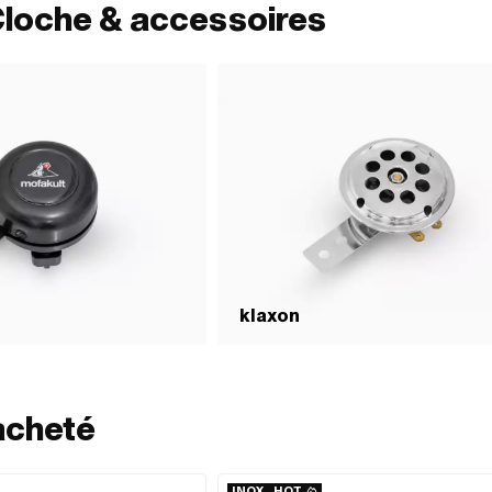
Cloche & accessoires
klaxon
acheté
INOX
HOT