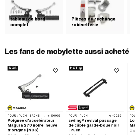
tableau de bord
Pièces de rechange
complet
robinetterie
H
Les fans de mobylette aussi acheté
NOS
HOT
POUR :
PUCH · SACHS · PONY / CILO (BÊTA 521 & 512) · ZÜNDAPP BELMONDO · CILO
10009
POUR :
PUCH
10029
POU
Poignée d'accélérateur
swiing® revival passage
Lo
Magura 273 noire, neuve
de câble garde-boue noir
Ma
d'origine (NOS)
| Puch
Ø p