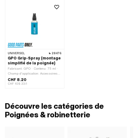
UNIVERSEL
28476
GPO Grip-Spray (montage
simplifié de la poignée)
Fabricant: GPO · Contenu: 75 ml ·
Champ d'application: Accessoires
d'atelier
CHF 8.20
CHF 109.33/l
Découvre les catégories de
Poignées & robinetterie