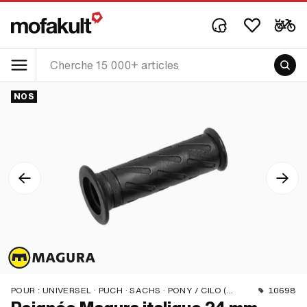
NOS
POUR :
UNIVERSEL · PUCH · SACHS · PONY / CILO (BÊTA 521 & 512) · ZÜNDAPP BELMONDO · CILO
10698