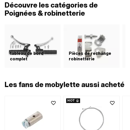
Découvre les catégories de
Poignées & robinetterie
tableau de bord
Pièces de rechange
complet
robinetterie
H
Les fans de mobylette aussi acheté
HOT