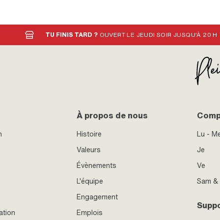
TU FINIS TARD ?
OUVERT LE JEUDI SOIR JUSQU'À 20 H
À propos de nous
Compt
n
Histoire
Lu - M
Valeurs
Je
Évènements
Ve
L'équipe
Sam &
Engagement
Supp
ation
Emplois