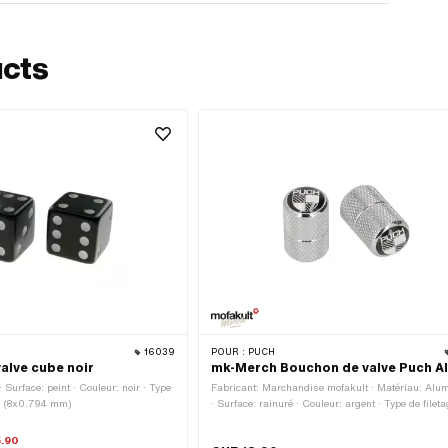
ucts
16039
POUR :
PUCH
alve cube noir
mk-Merch Bouchon de valve Puch A
 Surface: peint · Couleur: noir · Type
Fabricant: Marchandise mofakult · Matériau: Alu
32 (8x0.794 mm)
· Surface: rainuré · Couleur: argent · Type de filet
8x32 (8x0.794 mm) · Diamètre: 12.3 mm · Longue
totale: 20 mm
.90