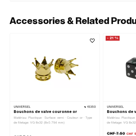
Accessories & Related Prod
- 21 %
UNIVERSEL
15350
UNIVERSEL
Bouchons de valve couronne or
Bouchons de v
Matériau: Plastique · Surface: verni · Couleur: or · Type
Matériau: Plastique ·
de filetage: VG 8x32 (8x0.794 mm)
de filetage: VG 8x
CHF 7.50
CHF 5