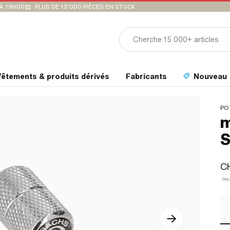
'À 19H00
PLUS DE 15'000 PIÈCES EN STOCK
êtements & produits dérivés
Fabricants
Nouveau
PO
m
S
CH
Inc