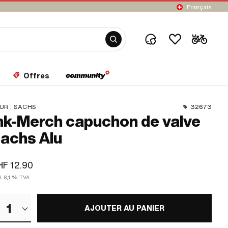
Français
Offres
UR :
SACHS
32673
k-Merch capuchon de valve
achs Alu
F 12.90
l. 8,1 % TVA
1
AJOUTER AU PANIER