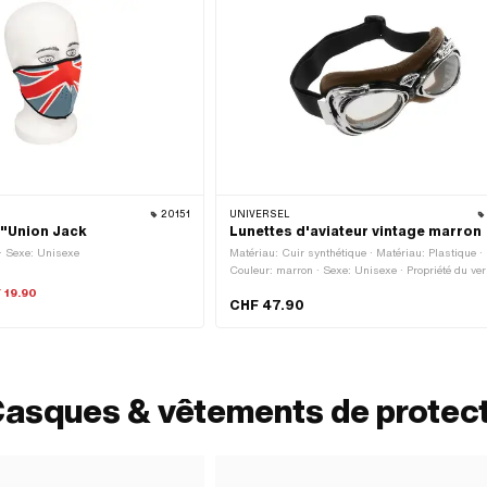
20151
UNIVERSEL
 "Union Jack
Lunettes d'aviateur vintage marron
· Sexe: Unisexe
Matériau: Cuir synthétique · Matériau: Plastique ·
Couleur: marron · Sexe: Unisexe · Propriété du ver
Anti-buée · Propriété du verre: Filtre UV 400 · Prop
 19.90
CHF 47.90
du verre: teinté
Casques & vêtements de protec