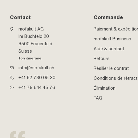
Contact
Commande
mofakult AG
Paiement & expéditio
Im Buchfeld 20
mofakult Business
8500 Frauenfeld
Aide & contact
Suisse
Retours
Ton itinéraire
info@mofakult.ch
Résilier le contrat
+41 52 730 05 30
Conditions de rétract
+41 79 844 45 76
Élimination
FAQ