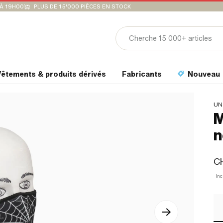
'À 19H00
PLUS DE 15'000 PIÈCES EN STOCK
êtements & produits dérivés
Fabricants
Nouveau
UN
M
n
C
Inc