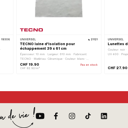
19306
UNIVERSEL
21121
UNIVERSEL
TECNO laine d'isolation pour
Lunettes d
échappement 39 x 61 cm
·
Couleur: noir ·
Épaisseur: 10 mm · Largeur: 610 mm · Fabricant:
UV 400 · Propri
TECNO · Matériau: Céramique · Couleur: blanc ·
Hauteur: 390 mm
CHF 19.90
Pas en stock
CHF 27.90
CHF 82.92/m²