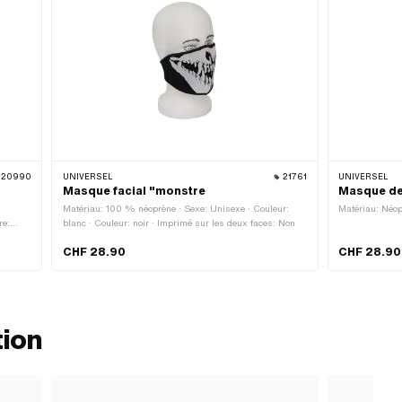
20990
UNIVERSEL
21761
UNIVERSEL
Masque facial "monstre
Masque de
Matériau: 100 % néoprène · Sexe: Unisexe · Couleur:
Matériau: Néop
re:
blanc · Couleur: noir · Imprimé sur les deux faces: Non
riété
CHF 28.90
CHF 28.90
tion