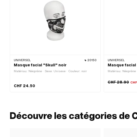
UNIVERSEL
20150
UNIVERSEL
Masque facial "Skull" noir
Masque facial
Matériau: Néoprène · Sexe: Unisexe · Couleur: noir
Matériau: Néoprène 
CHF 28.90
CHF
CHF 24.50
Découvre les catégories de 