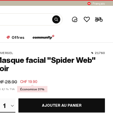
Français
Offres
IVERSEL
21760
asque facial "Spider Web"
oir
HF 28.90
CHF 19.90
Économise 31%
l. 8,1 % TVA
1
AJOUTER AU PANIER