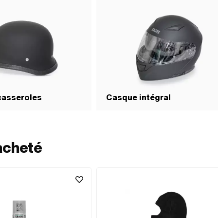
casseroles
Casque intégral
acheté