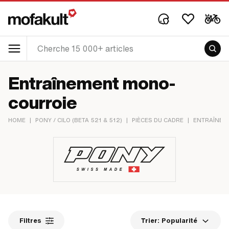
Entraînement mono-
courroie
HOME
|
PONY / CILO (BETA 521 & 512)
|
PIÈCES DU CADRE
|
ENTRAÎNEM
Filtres
Trier:
Popularité