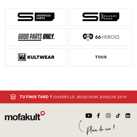
danger: Récipient sous pression: peut
éclater en cas d’échauffement ·
Indication de danger: Toxique pour les
organismes aquatiques (entraîne des
effets néfastes à long terme) · Mot de
signalisation: Danger · Pictogramme
de danger: GHS02 - Extrêmement
inflammable · Pictogramme de danger:
GHS07 - Attention dangereux ·
Pictogramme de danger: GHS09 -
Dangereux pour le milieu aquatique ·
Champ d'application: Accessoires
TOUS
d'atelier · Champ d'application:
Chimie
TU FINIS TARD ?
OUVERT LE JEUDI SOIR JUSQU'À 20 H