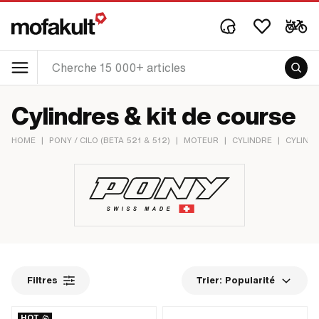
Cylindres & kit de course
HOME
|
PONY / CILO (BETA 521 & 512)
|
MOTEUR
|
CYLINDRE
|
CYLINDR
Filtres
Trier:
Popularité
HOT