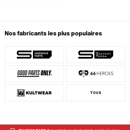
Fabricant: swiing® pièces ingénieuses
· Fabricant: swiing® revival parts ·
Cylindrée: 60 ccm · Ø de l’axe du
piston (B): 12 mm · Type de sortie:
droit · Camouflé: Non · Champ
d'application: Tuning
Nos fabricants les plus populaires
TOUS