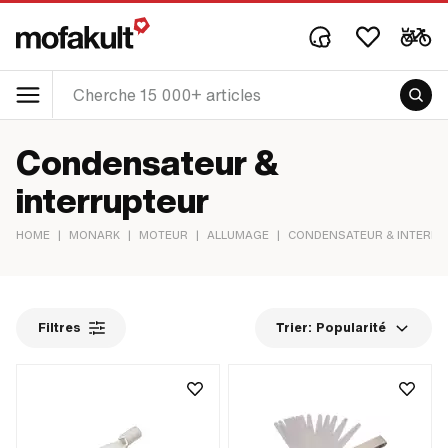
Condensateur &
interrupteur
HOME
|
MONARK
|
MOTEUR
|
ALLUMAGE
|
CONDENSATEUR & INTERRU
Filtres
Trier:
Popularité