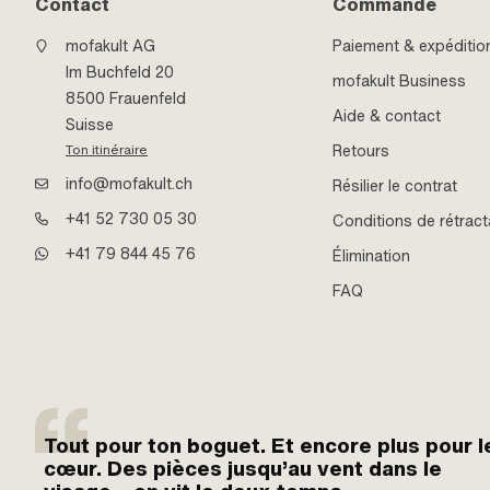
Contact
Commande
mofakult AG
Paiement & expéditio
Im Buchfeld 20
mofakult Business
8500 Frauenfeld
Aide & contact
Suisse
Retours
Ton itinéraire
info@mofakult.ch
Résilier le contrat
+41 52 730 05 30
Conditions de rétract
+41 79 844 45 76
Élimination
FAQ
Tout pour ton boguet. Et encore plus pour l
cœur. Des pièces jusqu’au vent dans le