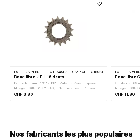
POUR :
UNIVERSEL · PUCH · SACHS · PONY / CILO (BÊTA 521 & 512)
18023
POUR :
UNIVERSEL · P
Roue libre J.F.I. 16 dents
Roue libre 
Pas de la chaîne: 1/2" x 1/8" · Matériau: Acier · Type de
Ø extérieur: 39 
filetage: FG34.8 (1.37" 24G) · Nombre de dents: 16 pcs
filetage: FG34.8
du filetage: 12.
CHF 8.90
CHF 11.90
Nos fabricants les plus populaires