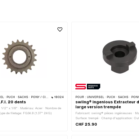
UCH · SACHS · PONY / CILO (BÊTA 521 & 512)
18024
POUR :
UNIVERSEL · PUCH · SACHS · PONY / CILO (BÊTA 521 & 512) ·
.F.I. 20 dents
swiing® ingenious Extracteur d
large version trempée
: 1/2" x 1/8" · Matériau: Acier · Nombre de
Type de filetage: FG34.8 (1.37" 24G)
Fabricant: swiing® pièces ingénieuses · Mat
Surface: trempé · Champ d'application: Out
Clé de serrage: 21 mm
CHF 25.90