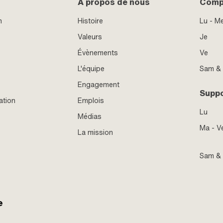
À propos de nous
Compt
n
Histoire
Lu - M
Valeurs
Je
Évènements
Ve
L'équipe
Sam &
Engagement
Supp
ation
Emplois
Lu
Médias
Ma - V
La mission
Sam &
e