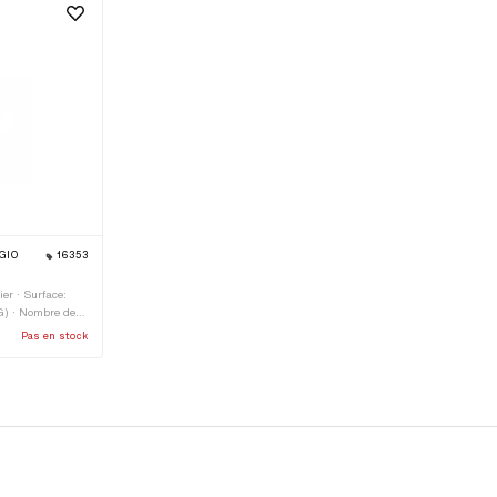
GGIO
16353
ier · Surface:
4G) · Nombre de
Pas en stock