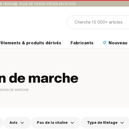
'À 19H00
PLUS DE 15'000 PIÈCES EN STOCK
êtements & produits dérivés
Fabricants
Nouveau
on de marche
IGNON DE MARCHE
Avis
Pas de la chaîne
Type de filetage