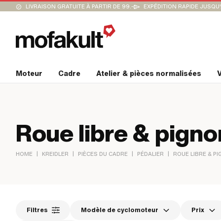
LIVRAISON GRATUITE À PARTIR DE 99.-
EXPÉDITION RAPIDE JUSQU
Moteur
Cadre
Atelier & pièces normalisées
V
Roue libre & pign
|
|
|
|
HOME
KREIDLER
PIÈCES DU CADRE
PÉDALIER
ROUE LIBRE & P
Filtres
Modèle de cyclomoteur
Prix