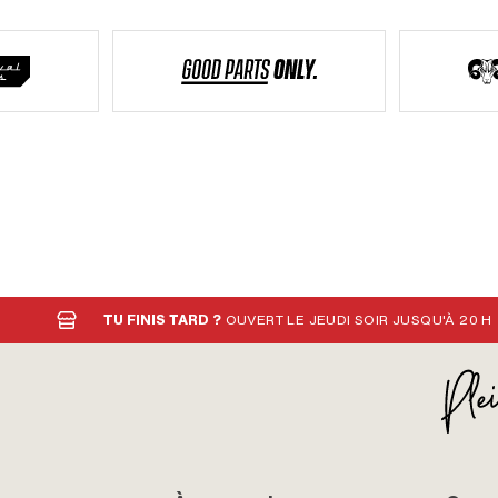
TU FINIS TARD ?
OUVERT LE JEUDI SOIR JUSQU'À 20 H