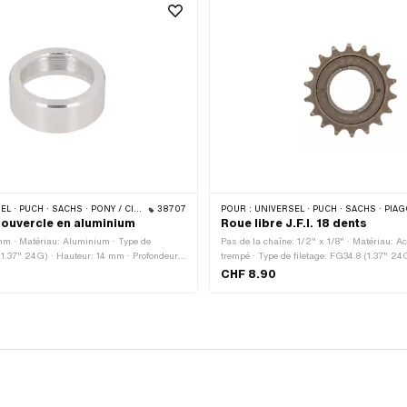
UCH · SACHS · PONY / CILO (BÊTA 521 & 512)
38707
POUR :
UNIVERSEL · PUCH · SACHS · PIA
Couvercle en aluminium
Roue libre J.F.I. 18 dents
mm · Matériau: Aluminium · Type de
Pas de la chaîne: 1/2" x 1/8" · Matériau: Ac
 (1.37" 24G) · Hauteur: 14 mm · Profondeur
trempé · Type de filetage: FG34.8 (1.37" 2
5 mm
dents: 18 pcs
CHF 8.90