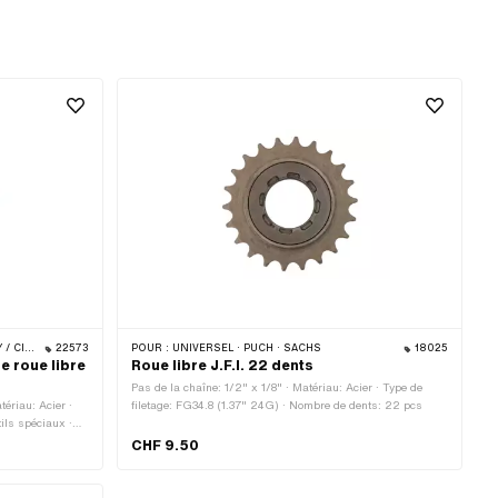
 PIAGGIO
22573
POUR :
UNIVERSEL · PUCH · SACHS
18025
e roue libre
Roue libre J.F.I. 22 dents
Pas de la chaîne: 1/2" x 1/8" · Matériau: Acier · Type de
ériau: Acier ·
filetage: FG34.8 (1.37" 24G) · Nombre de dents: 22 pcs
ils spéciaux ·
CHF 9.50