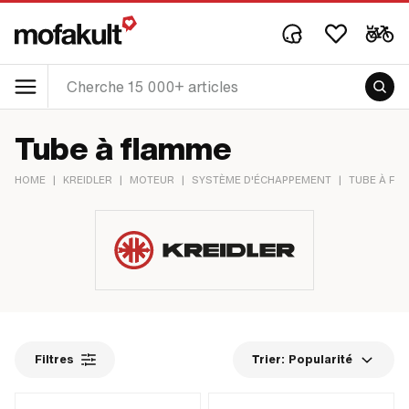
Tube à flamme
HOME
|
KREIDLER
|
MOTEUR
|
SYSTÈME D'ÉCHAPPEMENT
|
TUBE À FL
Filtres
Trier:
Popularité