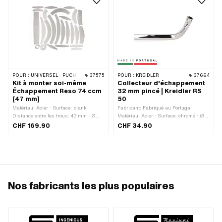
POUR :
UNIVERSEL · PUCH
37575
POUR :
KREIDLER
37664
Kit à monter soi-même
Collecteur d'échappement
Échappement Reso 74 ccm
32 mm pincé | Kreidler RS
(47 mm)
50
Matériau: Acier · Surface: blank ·
Fabricant: Fabriqué au Portugal ·
Distance entre les trous: 43 mm · Ø
Matériau: Acier · Surface: chromé · Ø
trou de fixation: 7 mm
intérieur: 30 mm · Ø extérieur: 32 mm ·
CHF 169.90
CHF 34.90
Longueur totale: 300 mm · Couleur:
Chrome · Type de fixation: Bride ·
Fixation du tube de flamme: Bride · Ø
raccordement extérieur: 32 mm
Nos fabricants les plus populaires