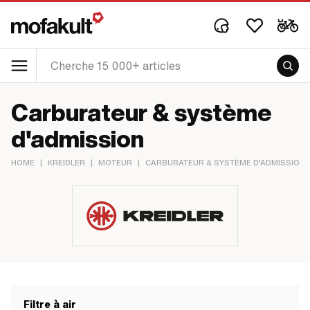
Carburateur & système
d'admission
HOME
|
KREIDLER
|
MOTEUR
|
CARBURATEUR & SYSTÈME D'ADMISSION
Filtre à air