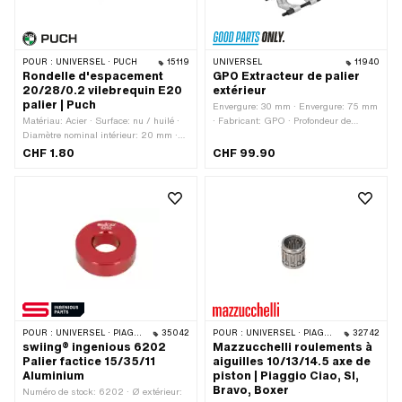
POUR :
UNIVERSEL · PUCH
15119
UNIVERSEL
11940
Rondelle d'espacement
GPO Extracteur de palier
20/28/0.2 vilebrequin E20
extérieur
palier | Puch
Envergure: 30 mm · Envergure: 75 mm
Matériau: Acier · Surface: nu / huilé ·
· Fabricant: GPO · Profondeur de
Diamètre nominal intérieur: 20 mm ·
serrage: 100 mm · Nombre de
Épaisseur: 0.2 mm · Fabricant: Puch ·
composants: 5 pcs · Matériau: Acier ·
CHF 1.80
CHF 99.90
Ø extérieur: 28 mm · Ø intérieur: 20
Surface: bruni · Surface: galvanisé
mm
bleu · Ouverture de clé Vis: 17 mm ·
Champ d'application: Outil de
(dé)montage
POUR :
UNIVERSEL · PIAGGIO
35042
POUR :
UNIVERSEL · PIAGGIO
32742
swiing® ingenious 6202
Mazzucchelli roulements à
Palier factice 15/35/11
aiguilles 10/13/14.5 axe de
Aluminium
piston | Piaggio Ciao, SI,
Bravo, Boxer
Numéro de stock: 6202 · Ø extérieur: