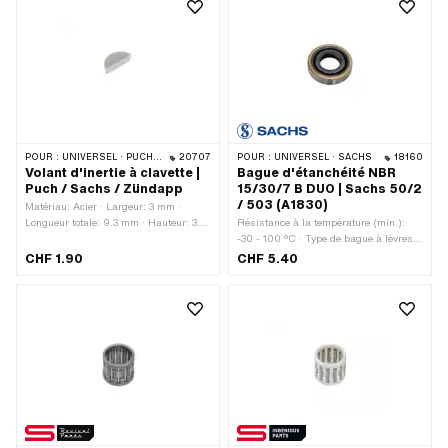
POUR :
UNIVERSEL · PUCH · SACHS · ZÜNDAPP BELMONDO · HERCULES · ZÜNDAPP
20707
POUR :
UNIVERSEL · SACHS
18160
Volant d'inertie à clavette |
Bague d'étanchéité NBR
Puch / Sachs / Zündapp
15/30/7 B DUO | Sachs 50/2
/ 503 (A1830)
Matériau: Acier · Largeur: 3 mm ·
Longueur totale: 9.3 mm · Hauteur: 3.8
Résistance à la température (min.):
mm
-30 - 100 °C · Type de bague à lèvres:
B DUO - Avec enveloppe extérieure en
CHF 1.90
CHF 5.40
tôle / deux lèvres d'étanchéité. ·
Fabricant: Sachs · Matériau: NBR ·
Largeur: 7 mm · Ø extérieur: 30 mm ·
Ø intérieur: 15 mm · Pony numéro
OEM: A1830 · Sachs N° OEM: 0250
090 000