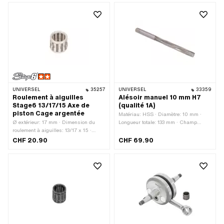
Champ d'application: Tuning
UNIVERSEL
35257
UNIVERSEL
33359
Roulement à aiguilles
Alésoir manuel 10 mm H7
Stage6 13/17/15 Axe de
(qualité 1A)
piston Cage argentée
Matériau: HSS · Diamètre: 10 mm ·
Ø extérieur: 17 mm · Dimension du
Longueur totale: 133 mm · Champ
roulement à aiguilles: 13/17 x 15 ·
d'application: Outils spéciaux
Largeur: 15 mm · Fabricant: Stage6 ·
CHF 20.90
CHF 69.90
Cage de roulement: Cage d'argent ·
Type de palier: Couronne de roulement
à aiguilles · Ø intérieur: 13 mm ·
Champ d'application: Tuning