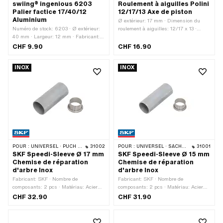
swiing® ingenious 6203
Roulement à aiguilles Polini
Palier factice 17/40/12
12/17/13 Axe de piston
Aluminium
Ø extérieur: 17 mm · Dimension du
Numéro de stock: 6203 · Ø extérieur:
roulement à aiguilles: 12/17 x 13 ·
40 mm · Largeur: 12 mm · Fabricant:
Largeur: 13 mm · Fabricant: Polini ·
swiing® pièces ingénieuses ·
Type de palier: Douille d'aiguille · Ø
CHF 9.90
CHF 16.90
Matériau: Aluminium · Surface:
intérieur: 12 mm
anodisé · Type de palier: roulements
INOX
INOX
rainurés à billes · Ø intérieur: 17 mm ·
Champ d'application: Accessoires
d'atelier · Champ d'application: Outils
spéciaux
POUR :
UNIVERSEL · PUCH · SACHS · PONY / CILO (BÊTA 521 & 512) · TOMOS
31002
POUR :
UNIVERSEL · SACHS · PONY / CILO (BÊTA 521 & 512) · PIAGGIO
31001
SKF Speedi-Sleeve Ø 17 mm
SKF Speedi-Sleeve Ø 15 mm
Chemise de réparation
Chemise de réparation
d'arbre Inox
d'arbre Inox
Fabricant: SKF · Nombre de
Fabricant: SKF · Nombre de
composants: 2 pcs · Matériau: Acier
composants: 2 pcs · Matériau: Acier
chromé (couramment appelé Nirosta)
chromé (couramment appelé Nirosta)
CHF 32.90
CHF 31.90