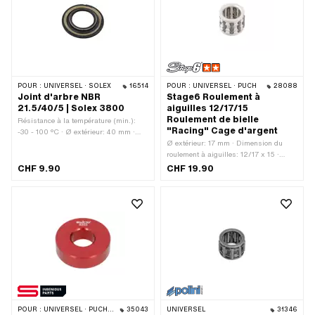
POUR :
UNIVERSEL · SOLEX
16514
POUR :
UNIVERSEL · PUCH
28088
Joint d'arbre NBR
Stage6 Roulement à
21.5/40/5 | Solex 3800
aiguilles 12/17/15
Roulement de bielle
Résistance à la température (min.):
"Racing" Cage d'argent
-30 - 100 °C · Ø extérieur: 40 mm ·
Largeur: 5 mm · Fabricant: Solex ·
Ø extérieur: 17 mm · Dimension du
Matériau: NBR · Ø intérieur: 21.5 mm
roulement à aiguilles: 12/17 x 15 ·
Largeur: 15 mm · Fabricant: Stage6 ·
CHF 9.90
CHF 19.90
Cage de roulement: Cage d'argent ·
Type de palier: Couronne de roulement
à aiguilles · Ø intérieur: 12 mm
POUR :
UNIVERSEL · PUCH · TOMOS · CILO
35043
UNIVERSEL
31346