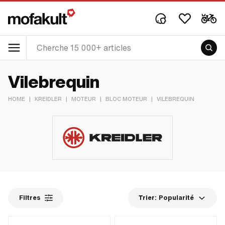
Vilebrequin
HOME
|
KREIDLER
|
MOTEUR
|
BLOC MOTEUR
|
VILEBREQUIN
Filtres
Trier:
Popularité