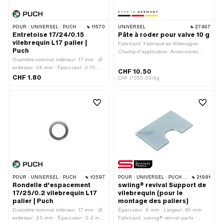
POUR :
UNIVERSEL · PUCH
11570
UNIVERSEL
27467
Entretoise 17/24/0.15
Pâte à roder pour valve 10 g
vilebrequin L17 palier |
Fabricant: Fabriqué en Allemagne ·
Puch
Champ d'application: Accessoires
Diamètre nominal intérieur: 17 mm · Ø
d'atelier
extérieur: 24 mm · Épaisseur: 0.15
CHF 10.50
mm · Fabricant: Puch · Matériau: Acier
CHF 1.80
CHF 1’050.00/kg
· Surface: nu / huilé · Ø intérieur: 17
mm
POUR :
UNIVERSEL · PUCH
10597
POUR :
UNIVERSEL · PUCH · SACHS · PONY / CILO (BÊTA 521 & 512) · PIAGGIO · ZÜNDAPP BELMONDO · SOLEX · TOMOS · BYE BIKE · ALPA CHOPPER / TURBO · CILO · DKW · FANTIC · GARELLI · HONDA · ILO / JLO · KREIDLER · MALAGUTI · MBK / MOTOBÉCANE · MIELE · MONARK · PEUGEOT · VICTORIA · YAMAHA · ZÜNDAPP
21981
Rondelle d'espacement
swiing® revival Support de
17/25/0.2 vilebrequin L17
vilebrequin (pour le
palier | Puch
montage des paliers)
Diamètre nominal intérieur: 17 mm · Ø
Épaisseur: 6 mm · Largeur: 80 mm ·
extérieur: 25 mm · Épaisseur: 0.2 mm
Fabricant: swiing® revival parts ·