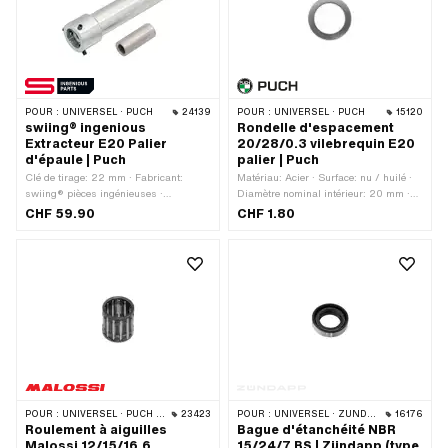
POUR :
UNIVERSEL · PUCH
24139
POUR :
UNIVERSEL · PUCH
15120
swiing® ingenious
Rondelle d'espacement
Extracteur E20 Palier
20/28/0.3 vilebrequin E20
d'épaule | Puch
palier | Puch
Clé de tirage: 22 mm · Fabricant:
Matériau: Acier · Surface: nu / huilé ·
swiing® pièces ingénieuses ·
Diamètre nominal intérieur: 20 mm ·
Profondeur de serrage: 12 mm · Plateau
Épaisseur: 0.3 mm · Fabricant: Puch ·
CHF 59.90
CHF 1.80
de décollage: E20 · Nombre de
Ø extérieur: 28 mm · Ø intérieur: 20
composants: 2 pcs · Matériau: Acier ·
mm
Surface: galvanisé bleu · Type de
filetage: M10x1.5 (filetage standard) ·
Ouverture de clé Vis: 8 mm · Champ
d'application: Outil de (dé)montage
POUR :
UNIVERSEL · PUCH · SACHS · PONY / CILO (BÊTA 521 & 512) · TOMOS
23423
POUR :
UNIVERSEL · ZÜNDAPP BELMONDO · ZÜNDAPP
16176
Roulement à aiguilles
Bague d'étanchéité NBR
Malossi 12/15/16.6
15/24/7 BS | Zündapp (type