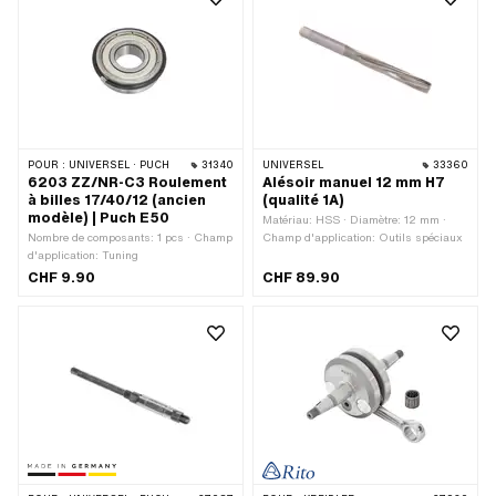
POUR :
UNIVERSEL · PUCH
31340
UNIVERSEL
33360
6203 ZZ/NR-C3 Roulement
Alésoir manuel 12 mm H7
à billes 17/40/12 (ancien
(qualité 1A)
modèle) | Puch E50
Matériau: HSS · Diamètre: 12 mm ·
Nombre de composants: 1 pcs · Champ
Champ d'application: Outils spéciaux
d'application: Tuning
CHF 9.90
CHF 89.90