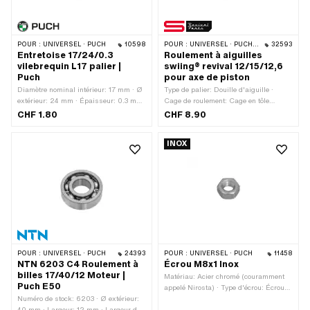
POUR :
UNIVERSEL · PUCH
10598
POUR :
UNIVERSEL · PUCH · SACHS
32593
Entretoise 17/24/0.3
Roulement à aiguilles
vilebrequin L17 palier |
swiing® revival 12/15/12,6
Puch
pour axe de piston
Diamètre nominal intérieur: 17 mm · Ø
Type de palier: Douille d'aiguille ·
extérieur: 24 mm · Épaisseur: 0.3 mm
Cage de roulement: Cage en tôle
· Fabricant: Puch · Matériau: Acier ·
d'acier · Dimension du roulement à
CHF 1.80
CHF 8.90
Surface: nu / huilé · Ø intérieur: 17 mm
aiguilles: 12/15 x 12.65 · Ø intérieur:
12 mm · Ø extérieur: 15 mm ·
INOX
Fabricant: swiing® revival parts ·
Largeur: 12.65 mm
POUR :
UNIVERSEL · PUCH
24393
POUR :
UNIVERSEL · PUCH
11458
NTN 6203 C4 Roulement à
Écrou M8x1 Inox
billes 17/40/12 Moteur |
Matériau: Acier chromé (couramment
Puch E50
appelé Nirosta) · Type d'écrou: Écrou
Numéro de stock: 6203 · Ø extérieur:
hexagonal · Entraînement: Six pans
40 mm · Largeur: 12 mm · Largeur de
extérieurs · Type de filetage: MF8x1