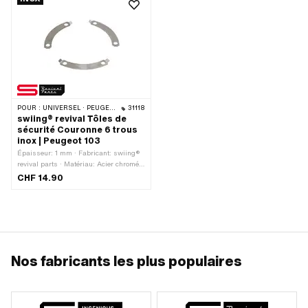
POUR :
UNIVERSEL · PEUGEOT
31118
swiing® revival Tôles de
sécurité Couronne 6 trous
inox | Peugeot 103
Épaisseur: 1 mm · Fabricant: swiing®
revival parts · Matériau: Acier chromé
(couramment appelé Nirosta) · Nombre
CHF 14.90
de lobes: 6 pcs · Ø cercle de perçage:
115 mm
Nos fabricants les plus populaires