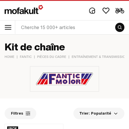
Kit de chaîne
HOME
|
FANTIC
|
PIÈCES DU CADRE
|
ENTRAÎNEMENT & TRANSMISSION
Filtres
Trier:
Popularité
INOX