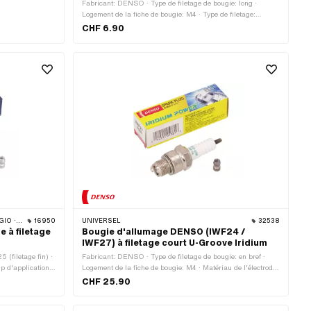
Fabricant: DENSO · Type de filetage de bougie: long ·
Logement de la fiche de bougie: M4 · Type de filetage:
MF14x1.25 (filetage fin) · Déparasité: Non · Clé de serrage:
CHF 6.90
21 mm · Champ d'application: Tuning
IA · YAMAHA · ZÜNDAPP · FRANCO MORINI
16950
UNIVERSEL
32538
 à filetage
Bougie d'allumage DENSO (IWF24 /
IWF27) à filetage court U-Groove Iridium
 (filetage fin) ·
Fabricant: DENSO · Type de filetage de bougie: en bref ·
 d'application:
Logement de la fiche de bougie: M4 · Matériau de l'électrode:
X · Champ
Iridium · Type de filetage: MF14x1.25 (filetage fin) ·
CHF 25.90
cation: Racing ·
Déparasité: Non · Clé de serrage: 21 mm · Champ
age de bougie:
d'application: Cross · Champ d'application: Haut de