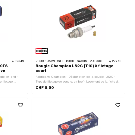
32549
POUR :
UNIVERSEL · PUCH · SACHS · PIAGGIO · ZÜNDAPP BELMONDO · TOMOS · BYE BIKE · ALPA CHOPPER / TURBO · CILO · DKW · FANTIC · GARELLI · HONDA · HERCULES · ILO / JLO · KREIDLER · MALAGUTI · MBK / MOTOBÉCANE · MIELE · --- S'IL VOUS PLAÎT UTILISER --- · MONARK · PEUGEOT · VICTORIA · YAMAHA · ZÜNDAPP · FRANCO MORINI
27778
0FS -
Bougie Champion L82C (T10) à filetage
ove
court
ie: en bref ·
Fabricant: Champion · Désignation de la bougie: L82C ·
 filetage:
Type de filetage de bougie: en bref · Logement de la fiche de
 Clé de serrage:
bougie: M4 · Logement de la fiche de bougie: SAE · Matériau
CHF 6.60
de l'électrode: Cuivre · Déparasité: Non · Champ
d'application: Original · Champ d'application: Standard ·
Clé de serrage: 21 mm · Type de filetage: MF14x1.25
(filetage fin)