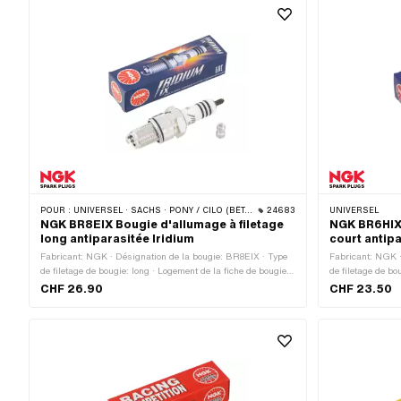
MF14x1.25 (fileta
POUR :
UNIVERSEL · SACHS · PONY / CILO (BÊTA 521 & 512)
24683
UNIVERSEL
NGK BR8EIX Bougie d'allumage à filetage
NGK BR6HIX 
long antiparasitée Iridium
court antipa
Fabricant: NGK · Désignation de la bougie: BR8EIX · Type
Fabricant: NGK 
de filetage de bougie: long · Logement de la fiche de bougie:
de filetage de bo
M4 · Logement de la fiche de bougie: SAE · Matériau de
bougie: M4 · Maté
CHF 26.90
CHF 23.50
l'électrode: Iridium · Type de filetage: MF14x1.25 (filetage
filetage: MF14x1.
fin) · Déparasité: Oui · Clé de serrage: 21 mm · Champ
serrage: 21 mm 
d'application: Haut de gamme · Champ d'application: MX ·
Champ d'application: Racing · Champ d'application:
Tuning