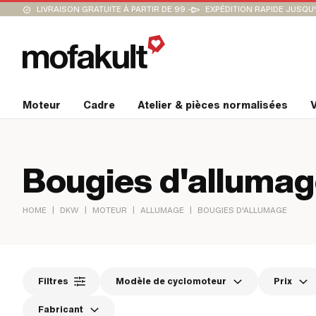
LIVRAISON GRATUITE À PARTIR DE 99.-
EXPÉDITION RAPIDE JUSQU
Moteur
Cadre
Atelier & pièces normalisées
V
Bougies d'alluma
|
|
|
|
HOME
DKW
MOTEUR
ALLUMAGE
BOUGIES D'ALLUMAGE
Filtres
Modèle de cyclomoteur
Prix
Fabricant