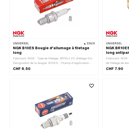
UNIVERSEL
33631
UNIVERSEL
NGK B10ES Bougie d'allumage à filetage
NGK BR10ES 
long
long antipa
Fabricant: NGK · Type de filetage: MF14x1.25 (filetage fin) ·
Fabricant: NGK 
Désignation de la bougie: B10ES · Champ d'application:
de filetage de bo
Performance · Type de filetage de bougie: long · Logement de
M4 · Type de file
CHF 6.50
CHF 7.90
la fiche de bougie: M4 · Déparasité: Non · Clé de serrage: 21
Oui · Clé de ser
mm
Performance