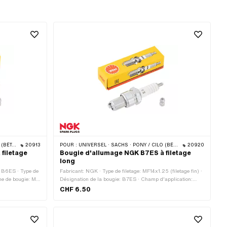
& 512)
20913
POUR :
UNIVERSEL · SACHS · PONY / CILO (BÊTA 521 & 512)
20920
filetage
Bougie d'allumage NGK B7ES à filetage
long
: B6ES · Type de
Fabricant: NGK · Type de filetage: MF14x1.25 (filetage fin) ·
che de bougie: M4
Désignation de la bougie: B7ES · Champ d'application:
arasité: Non ·
Performance · Champ d'application: Racing · Champ
CHF 6.50
pplication:
d'application: Tuning · Type de filetage de bougie: long ·
filetage:
Logement de la fiche de bougie: M4 · Logement de la fiche de
bougie: SAE · Déparasité: Non · Clé de serrage: 21 mm