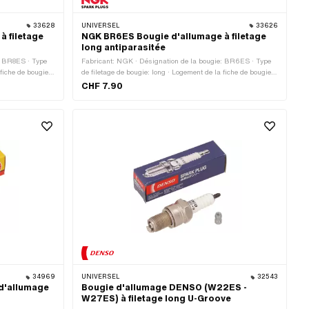
33628
UNIVERSEL
33626
 filetage
NGK BR6ES Bougie d'allumage à filetage
long antiparasitée
: BR8ES · Type
Fabricant: NGK · Désignation de la bougie: BR6ES · Type
 fiche de bougie:
de filetage de bougie: long · Logement de la fiche de bougie:
in) · Déparasité:
M4 · Type de filetage: MF14x1.25 (filetage fin) · Déparasité:
CHF 7.90
lication:
Oui · Clé de serrage: 21 mm · Champ d'application:
Performance
34969
UNIVERSEL
32543
d'allumage
Bougie d'allumage DENSO (W22ES -
W27ES) à filetage long U-Groove