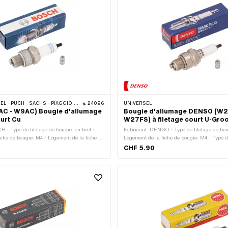
ALPA CHOPPER / TURBO · CILO · DKW · FANTIC · GARELLI · HONDA · HERCULES · ILO / JLO · KREIDLER · MALAGUTI · MBK / MOTOBÉCANE · MIELE · --- S'IL VOUS PLAÎT UTILISER --- · MONARK · PEUGEOT · VICTORIA · YAMAHA · ZÜNDAPP · FRANCO MORINI
24096
UNIVERSEL
C - W9AC) Bougie d'allumage
Bougie d'allumage DENSO (W2
ourt Cu
W27FS) à filetage court U-Gro
 · Type de filetage de bougie: en bref ·
Fabricant: DENSO · Type de filetage de boug
iche de bougie: M4 · Logement de la fiche de
Logement de la fiche de bougie: M4 · Type de
ériau de l'électrode: Cuivre · Déparasité:
MF14x1.25 (filetage fin) · Déparasité: Non ·
CHF 5.90
rage: 21 mm · Type de filetage: MF14x1.25
21 mm · Champ d'application: Tuning