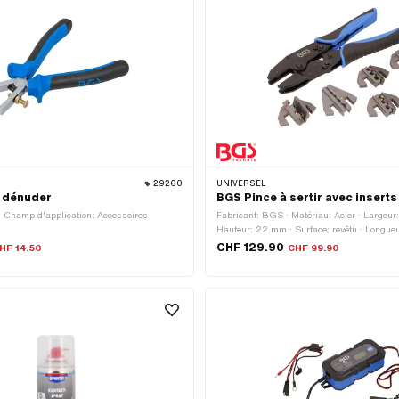
29260
UNIVERSEL
à dénuder
BGS Pince à sertir avec inserts
· Champ d'application: Accessoires
Fabricant: BGS · Matériau: Acier · Largeu
Hauteur: 22 mm · Surface: revêtu · Longueu
mm · Nombre de composants: 6 pcs · Cham
CHF 129.90
HF 14.50
CHF 99.90
Outil de (dé)montage