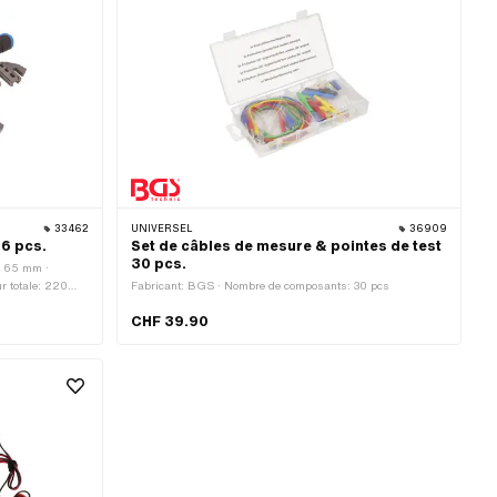
33462
UNIVERSEL
36909
 6 pcs.
Set de câbles de mesure & pointes de test
30 pcs.
r: 65 mm ·
r totale: 220
Fabricant: BGS · Nombre de composants: 30 pcs
p d'application:
CHF 39.90