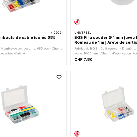
29251
UNIVERSEL
mbouts de câble isolés 685
BGS Fil à souder Ø 1 mm (avec f
Rouleau de 1 m | Arête de sert
· Nombre de composants: 685 pcs · Champ
Fabricant: BGS - Do it yourself · Diamètre
cessoires d'atelier
totale: 1000 mm · Champ d'application: Ac
d'atelier
CHF 7.80