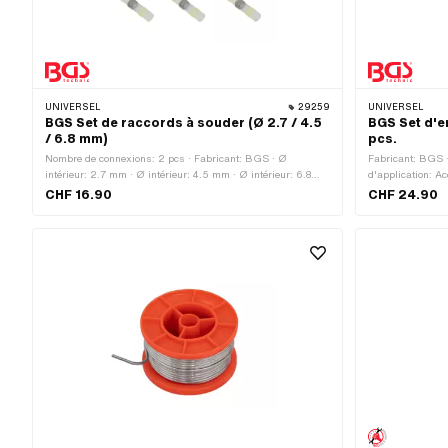
UNIVERSEL
29259
UNIVERSEL
BGS Set de raccords à souder (Ø 2.7 / 4.5
BGS Set d'e
/ 6.8 mm)
pcs.
Nombre de connexions: 2 pcs · Fabricant: BGS · Ø
Fabricant: BGS 
intérieur: 2.7 mm · Ø intérieur: 4.5 mm · Ø intérieur: 6.8
d'application: Ac
mm · Longueur totale: 40 mm · Nombre de composants: 9
CHF 16.90
CHF 24.90
pcs · Champ d'application: Accessoires d'atelier