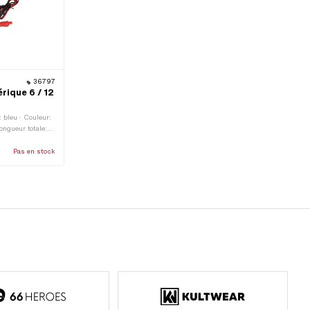
36797
rique 6 / 12
 bleu · Couleur:
ongueur totale:
ongueur du
cessoires
Pas en stock