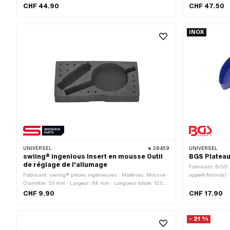
CHF 44.90
CHF 47.50
INOX
UNIVERSEL
28459
UNIVERSEL
swiing® ingenious Insert en mousse Outil
BGS Plateau
de réglage de l'allumage
Fabricant: BGS 
Fabricant: swiing® pièces ingénieuses · Matériau: Mousse ·
appelé Nirosta) 
Diamètre: 53 mm · Largeur: 64 mm · Longueur totale: 120
Diamètre: 280 mm
mm · Nombre de composants: 1 pcs · Champ d'application:
Hauteur: 38 mm 
CHF 9.90
CHF 17.90
Accessoires d'atelier
- 21 %