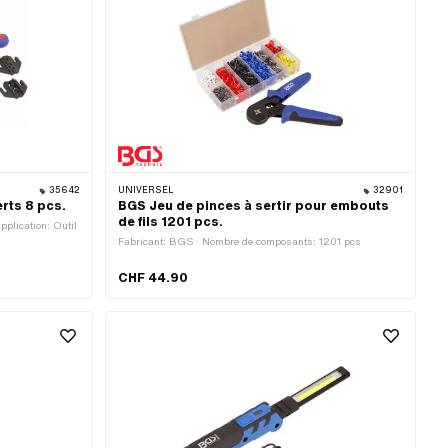
35642
UNIVERSEL
32901
erts 8 pcs.
BGS Jeu de pinces à sertir pour embouts
de fils 1201 pcs.
plication: Outil
Fabricant: BGS · Nombre de composants: 1201 pcs
CHF 44.90