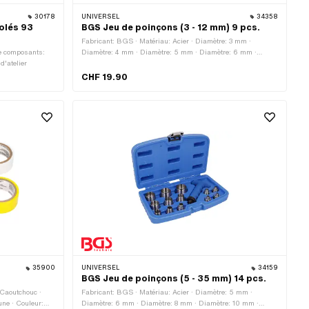
30178
UNIVERSEL
34358
olés 93
BGS Jeu de poinçons (3 - 12 mm) 9 pcs.
Fabricant: BGS · Matériau: Acier · Diamètre: 3 mm ·
de composants:
Diamètre: 4 mm · Diamètre: 5 mm · Diamètre: 6 mm ·
d'atelier
Diamètre: 7 mm · Diamètre: 8 mm · Diamètre: 10 mm ·
Diamètre: 11 mm · Diamètre: 12 mm · Nombre de
CHF 19.90
composants: 9 pcs · Champ d'application: Accessoires
d'atelier · Champ d'application: Outils spéciaux
35900
UNIVERSEL
34159
BGS Jeu de poinçons (5 - 35 mm) 14 pcs.
 Caoutchouc ·
Fabricant: BGS · Matériau: Acier · Diamètre: 5 mm ·
une · Couleur:
Diamètre: 6 mm · Diamètre: 8 mm · Diamètre: 10 mm ·