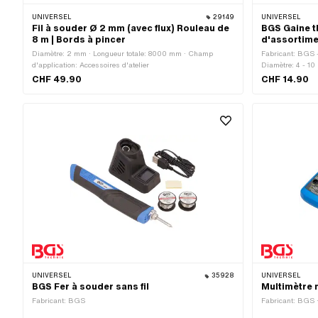
UNIVERSEL
29149
UNIVERSEL
Fil à souder Ø 2 mm (avec flux) Rouleau de
BGS Gaine t
8 m | Bords à pincer
d'assortime
Diamètre: 2 mm · Longueur totale: 8000 mm · Champ
Fabricant: BGS -
d'application: Accessoires d'atelier
Diamètre: 4 - 10
- 10 mm · Diamèt
CHF 49.90
CHF 14.90
Diamètre: 9 - 10
mm · Diamètre: 1
Longueur totale:
Longueur totale
· Champ d'applic
UNIVERSEL
35928
UNIVERSEL
BGS Fer à souder sans fil
Multimètre
Fabricant: BGS
Fabricant: BGS 