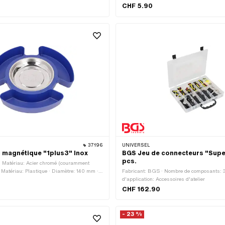
noir · Couleur: rouge · Couleur: vert · Ø ex
CHF 5.90
Ø intérieur: 38 mm · Longueur totale: 350
37196
UNIVERSEL
 magnétique "1plus3" Inox
BGS Jeu de connecteurs "Supe
pcs.
· Matériau: Acier chromé (couramment
· Matériau: Plastique · Diamètre: 140 mm ·
Fabricant: BGS · Nombre de composants:
 · Couleur: Chrome · Couleur: bleu ·
d'application: Accessoires d'atelier
· Profondeur: 25 mm
CHF 162.90
- 23 %