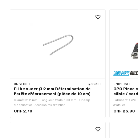
UNIVERSEL
29568
UNIVERSEL
Fil à souder Ø 2 mm Détermination de
GPO Pince c
l'arête d'écrasement (pièce de 10 cm)
câble / cor
Diamètre: 2 mm · Longueur totale: 100 mm · Champ
Fabricant: GPO 
d'application: Accessoires d'atelier
d'atelier
CHF 2.70
CHF 26.90