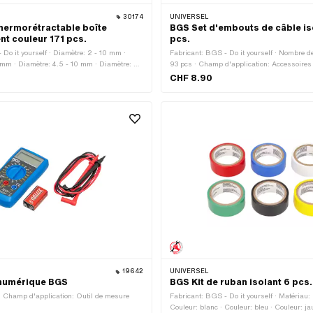
30174
UNIVERSEL
hermorétractable boîte
BGS Set d'embouts de câble is
nt couleur 171 pcs.
pcs.
 Do it yourself · Diamètre: 2 - 10 mm ·
Fabricant: BGS - Do it yourself · Nombre 
 mm · Diamètre: 4.5 - 10 mm · Diamètre: 5
93 pcs · Champ d'application: Accessoires 
re: 6 - 10 mm · Diamètre: 8 - 10 mm ·
CHF 8.90
 mm · Diamètre: 10 mm · Diamètre: 12 - 10
8 - 10 mm · Longueur totale: 30 mm ·
 60 mm · Longueur totale: 90 mm ·
: 1000 mm · Nombre de composants: 171 pcs
ation: Accessoires d'atelier
19642
UNIVERSEL
 numérique BGS
BGS Kit de ruban isolant 6 pcs.
· Champ d'application: Outil de mesure
Fabricant: BGS - Do it yourself · Matériau:
Couleur: blanc · Couleur: bleu · Couleur: ja