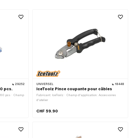
29252
UNIVERSEL
18448
0 pcs.
IceToolz Pince coupante pour câbles
160 pcs · Champ
Fabricant: IceToolz · Champ d'application: Accessoires
d'atelier
CHF 59.90