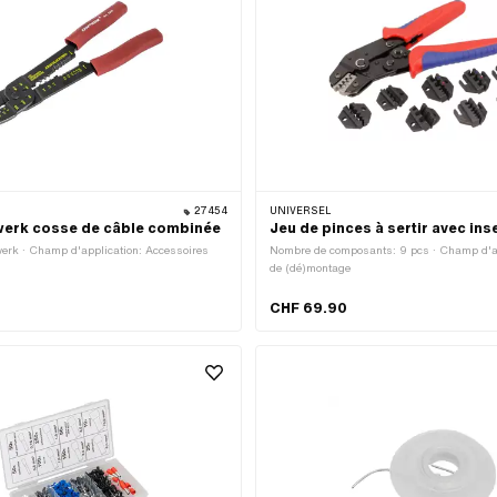
27454
UNIVERSEL
werk cosse de câble combinée
Jeu de pinces à sertir avec ins
werk · Champ d'application: Accessoires
Nombre de composants: 9 pcs · Champ d'ap
de (dé)montage
CHF 69.90