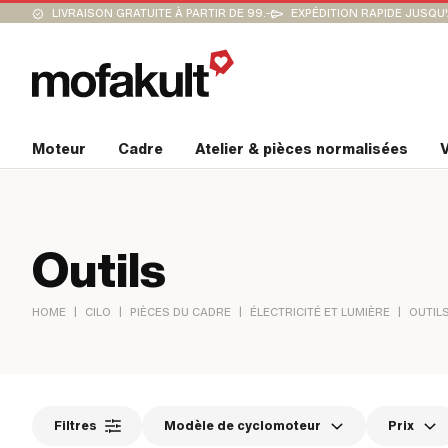
LIVRAISON GRATUITE À PARTIR DE 99.-
EXPÉDITION RAPIDE JUSQU
Moteur
Cadre
Atelier & pièces normalisées
V
Outils
|
|
|
|
HOME
CILO
PIÈCES DU CADRE
ÉLECTRICITÉ ET LUMIÈRE
OUTIL
Filtres
Modèle de cyclomoteur
Prix