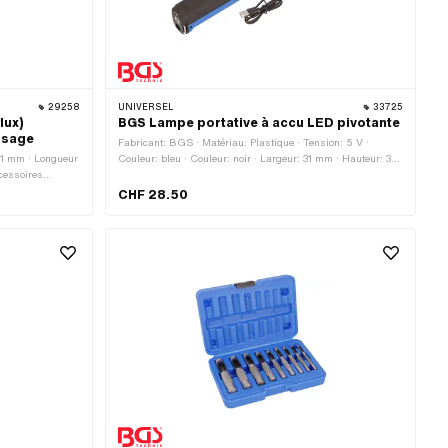
29258
UNIVERSEL
33725
lux)
BGS Lampe portative à accu LED pivotante
issage
Fabricant: BGS · Matériau: Plastique · Tension: 5 V ·
: 1 mm · Longueur
Couleur: bleu · Couleur: noir · Largeur: 31 mm · Hauteur: 36
cessoires
mm · Puissance: 5 W · Longueur totale: 150 mm · Longueur
totale: 270 mm · Champ d'application: Outillage électrique
CHF 28.50