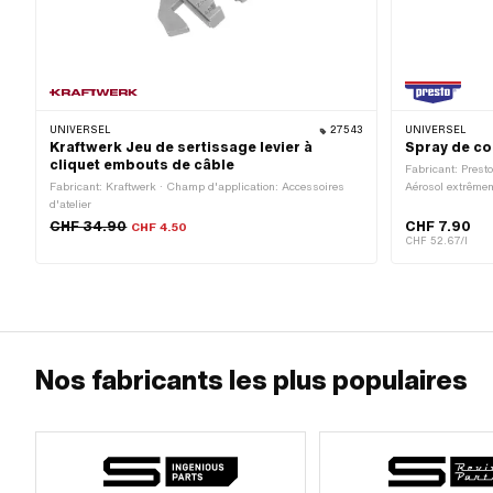
UNIVERSEL
27543
UNIVERSEL
Kraftwerk Jeu de sertissage levier à
Spray de co
cliquet embouts de câble
Fabricant: Presto
Fabricant: Kraftwerk · Champ d'application: Accessoires
Aérosol extrêmem
d'atelier
L'exposition rép
gerçures de la pe
CHF 34.90
CHF 7.90
CHF 4.50
vapeur facilemen
CHF 52.67/l
Liquide et vapeu
provoquer somnol
Peut être mortel 
les voies respira
grave irritation 
sous pression: p
signalisation: 
Nos fabricants les plus populaires
Extrêmement inf
GHS07 - Attenti
Accessoires d'at
Champ d'applica