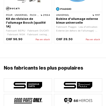
POUR :
UNIVERSEL · PUCH · SACHS · ZÜNDAPP BELMONDO
21564
UNIVERSEL
11117
Kit de révision de
Bobine d'allumage externe
l'allumage Bosch (qualité
bleue universelle
1A)
Fabricant: Piaggio · Lieu d'utilisation:
Fabricant: BERU · Fabricant: DUCATI
Externe (en dehors de l’allumage) ·
· Fabricant: NGK · Fabricant: swiing®
Couleur: bleu · Ø du logement de
revival parts · Nombre de composants:
câble: 7.5 mm · Type de fixation: Vis ·
CHF 96.90
CHF 39.50
Pas en stock
Pas en stock
6 pcs · Champ d'application: Standard
Ø trou de fixation: 5.2 mm · Nombre
de points de fixation: 2 pcs · Distance
entre les trous: 33 mm · Champ
d'application: Original · Champ
d'application: Performance · Champ
d'application: Standard
Nos fabricants les plus populaires