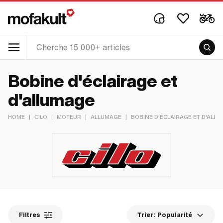
Bobine d'éclairage et
d'allumage
HOME
|
CILO
|
MOTEUR
|
ALLUMAGE
|
BOBINE D'ÉCLAIRAGE ET D'ALL
Filtres
Trier:
Popularité