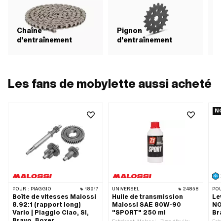
Chaîne
Pignon
d'entraînement
d'entraînement
Les fans de mobylette aussi acheté
N
POUR :
PIAGGIO
18917
UNIVERSEL
24858
POU
Boîte de vitesses Malossi
Huile de transmission
Le
8.92:1 (rapport long)
Malossi SAE 80W-90
NO
Vario | Piaggio Ciao, SI,
"SPORT" 250 ml
Br
Bravo, Boxer