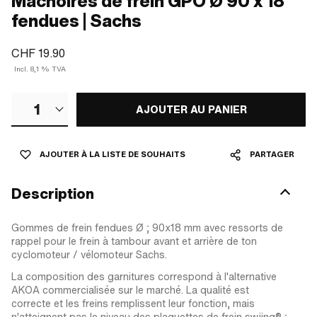
Mâchoires de frein GPO Ø 90 x 18
fendues | Sachs
CHF 19.90
Incl. 8,1 % TVA
1
AJOUTER AU PANIER
AJOUTER À LA LISTE DE SOUHAITS
PARTAGER
Description
Gommes de frein fendues Ø ; 90x18 mm avec ressorts de
rappel pour le frein à tambour avant et arrière de ton
cyclomoteur / vélomoteur Sachs.
La composition des garnitures correspond à l'alternative
AKOA commercialisée sur le marché. La qualité est
correcte et les freins remplissent leur fonction, mais
n'atteignent pas le niveau des plaquettes de frein swiing® ;