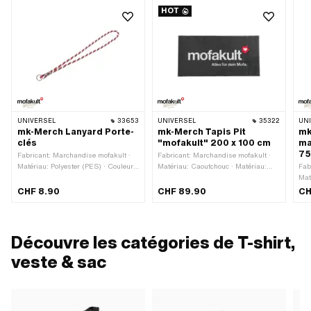
HOT
UNIVERSEL
33653
UNIVERSEL
35322
UN
mk-Merch Lanyard Porte-
mk-Merch Tapis Pit
mk
clés
"mofakult" 200 x 100 cm
ma
75
Fabricant: Marchandise mofakult ·
Fabricant: Marchandise mofakult ·
Matériau: Polyester (PES) · Couleur:
Matériau: Caoutchouc · Matériau:
Fab
blanc · Couleur: noir · Couleur: rouge
Textile · Couleur: blanc · Couleur:
Mat
· Diamètre: 8 mm · Type de
noir · Couleur: rouge · Longueur
Lar
CHF 8.90
CHF 89.90
CH
fermeture: Porte-clés · Longueur
totale: 2000 mm · Largeur: 1000
m
totale: 490 mm
mm
Découvre les catégories de T-shirt,
veste & sac