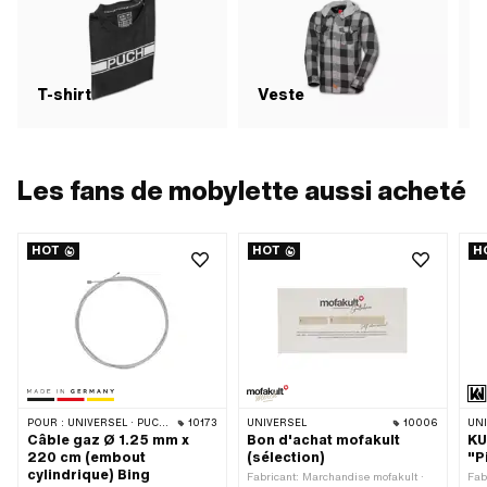
T-shirt
Veste
Les fans de mobylette aussi acheté
HOT
HOT
H
POUR :
UNIVERSEL · PUCH · SACHS · ZÜNDAPP BELMONDO · TOMOS · ALPA CHOPPER / TURBO · DKW · ILO / JLO · KREIDLER · MBK / MOTOBÉCANE · MIELE · MONARK · VICTORIA · ZÜNDAPP
10173
UNIVERSEL
10006
UN
Câble gaz Ø 1.25 mm x
Bon d'achat mofakult
KU
220 cm (embout
(sélection)
"P
cylindrique) Bing
Fabricant: Marchandise mofakult ·
Fab