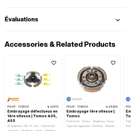
Évaluations
Accessories & Related Products
POUR :
TOMOS
23313
POUR :
TOMOS
25456
POU
Embrayage défectueux en
Embrayage 1ère vitesse |
Em
1ère vitesse | Tomos A35,
Tomos
T
A55
Fabricant: Tomos · Matériau: Acier ·
Fab
Ø extérieur: 84.75 mm · Fabricant:
Type de logement: Denture · Nombre
Nom
Jammer · Matériau: Acier · Matériau:
de mâchoires: 3 pcs · Nombre de
Nom