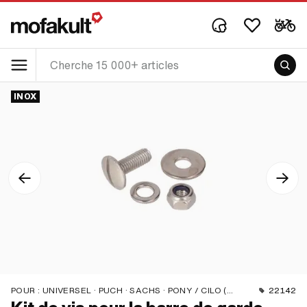
INOX
POUR :
UNIVERSEL · PUCH · SACHS · PONY / CILO (BÊTA 521 & 512)
22142