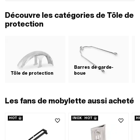
Découvre les catégories de Tôle de
protection
Barres de garde-
B
Tôle de protection
boue
p
Les fans de mobylette aussi acheté
HOT
INOX
HOT
H