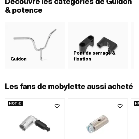
Découvre les catégories de Guidon
fixation: 2 pcs
& potence
Pont de serrage &
Guidon
fixation
Les fans de mobylette aussi acheté
HOT
H