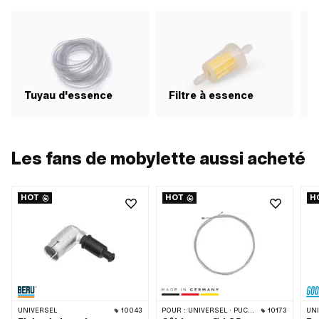
Tuyau d'essence
Filtre à essence
R
Les fans de mobylette aussi acheté
HOT
HOT
H
UNIVERSEL
10043
POUR :
UNIVERSEL · PUCH · SACHS · ZÜNDAPP BELMONDO · TOMOS · ALPA CHOPPER / TURBO · DKW · ILO / JLO · KREIDLER · MBK / MOTOBÉCANE · MIELE · MONARK · VICTORIA · ZÜNDAPP
10173
UN