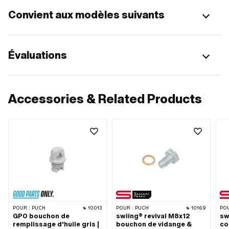
Convient aux modèles suivants
Évaluations
Accessories & Related Products
POUR :
PUCH
10013
POUR :
PUCH
10169
POU
GPO bouchon de
swiing® revival M8x12
sw
remplissage d'huile gris |
bouchon de vidange &
co