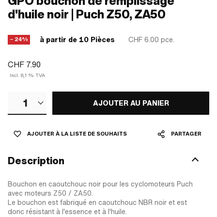
GPO bouchon de remplissage
d'huile noir | Puch Z50, ZA50
à partir de 10 Pièces
CHF 6.00
pce.
− 24%
CHF 7.90
Incl. 8,1 % TVA
1
AJOUTER AU PANIER
AJOUTER À LA LISTE DE SOUHAITS
PARTAGER
Description
Bouchon en caoutchouc noir pour les cyclomoteurs Puch
avec moteurs Z50 / ZA50.
Le bouchon est fabriqué en caoutchouc NBR noir et est
donc résistant à l'essence et à l'huile.