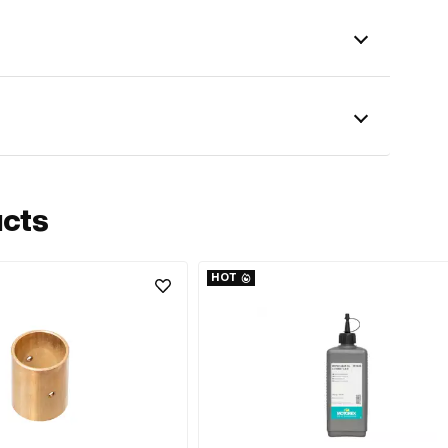
ucts
HOT