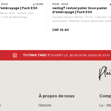
· PUCH
10086
POUR :
PUCH
'embrayage | Puch E50
swiing® revival palier lisse panier
d'embrayage | Puch E50
ériau: Acier · Surface: noirci ·
: Outil de (dé)montage
Diamètre nominal intérieur: 15 mm · Fabricant: s
revival parts · Matériau: bronze spécial pour palie
intérieur: 15 mm · Ø extérieur: 17 mm · Hauteur tot
21.75 mm
CHF 10.90
TU FINIS TARD ?
OUVERT LE JEUDI SOIR JUSQU'À 20 H
À propos de nous
Compt
n
Histoire
Lu - M