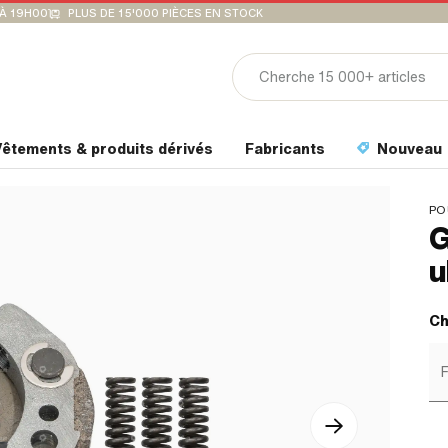
'À 19H00
PLUS DE 15'000 PIÈCES EN STOCK
êtements & produits dérivés
Fabricants
Nouveau
PO
G
u
Ch
F