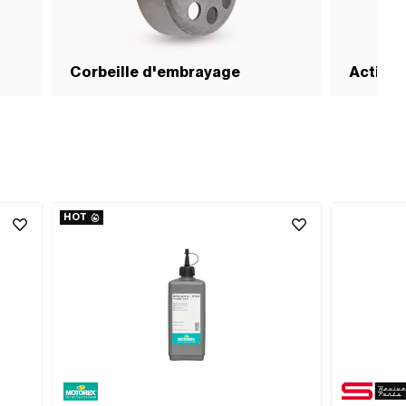
Corbeille d'embrayage
Action
HOT