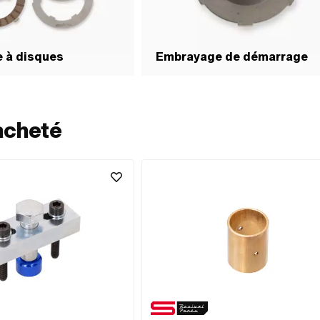
 à disques
Embrayage de démarrage
acheté