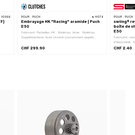
10366
POUR :
PUCH
11074
POUR :
PUCH
TF)
Embrayage HK "Racing" aramide | Puch
swiing® re
E50
boîte de v
E50
·
Fabricant: Pochettes HK · Matériau: Acier · Matériau
Supplémentaire: Acier chromé (couramment appelé
Fabricant: swii
Nirosta) · Type de logement: Fixation conique · Nombre
d'étanchéité ·
ge ·
de mâchoires: 3 pcs · Nombre de ressorts: 3 pcs · Champ
couleur sable ·
CHF 299.90
CHF 2.40
3 014
d'application: Haut de gamme · Champ d'application:
mm · Épaisseu
Performance · Champ d'application: Racing · Champ
fixation: 4 pc
d'application: Tuning