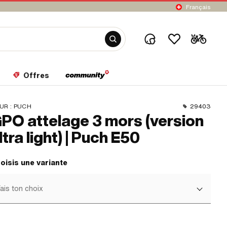
Français
Offres
UR :
PUCH
29403
PO attelage 3 mors (version
ltra light) | Puch E50
oisis une variante
ais ton choix