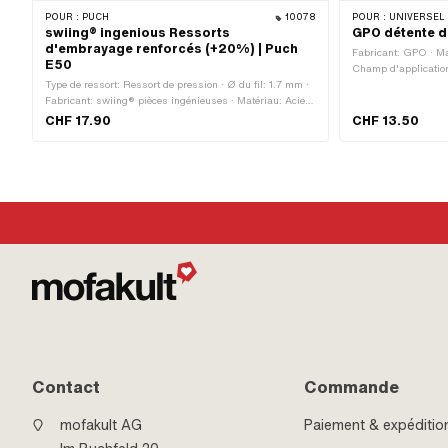
POUR :
PUCH
10078
POUR :
UNIVERSEL 
swiing® ingenious Ressorts
GPO détente d
d'embrayage renforcés (+20%) | Puch
Fabricant: GPO · Mat
E50
Champ d'application
Type de ressort: Ressort de pression · Ø du fil: 1.7 mm ·
Fabricant: swiing® pièces ingénieuses · Matériau: Acier
à ressort · Surface: revêtu · Nombre de composants: 3
CHF 17.90
CHF 13.50
pcs · Longueur totale: 28 mm · Couleur: bleu · Ø
intérieur: 4.8 mm · Ø extérieur: 8.3 mm · Champ
d'application: Tuning
Contact
Commande
mofakult AG
Paiement & expéditio