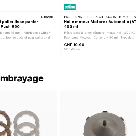
10208
POUR :
UNIVERSEL · PUCH · SACHS · TOMOS · BYE BIKE
 palier lisse panier
Huile moteur Motorex Automatic (A
 Puch E50
450 ml
térieur: 15 mm · Fabricant: swiing®
Résistance à la température (min.): -45 - 200 °C 
riau: bronze spécial pour paliers · Ø
Fabricant: Motorex · Contenu: 450 ml · Type de
 extérieur: 17 mm · Hauteur totale:
transmission: Automate · Champ d'application:
CHF 10.90
Lubrification de la boîte de vitesses avec embraya
CHF 24.22/l
Pony numéro OEM: A2080 · Sachs N° OEM: 026
002
 Embrayage