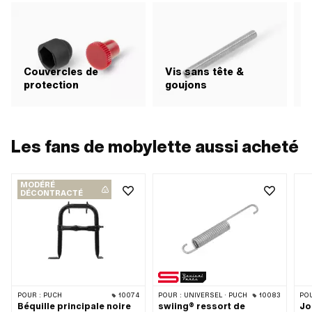
Couvercles de
Vis sans tête &
H
protection
goujons
f
Les fans de mobylette aussi acheté
MODÉRÉ
DÉCONTRACTÉ
POUR :
PUCH
10074
POUR :
UNIVERSEL · PUCH
10083
POU
Béquille principale noire
swiing® ressort de
Jo