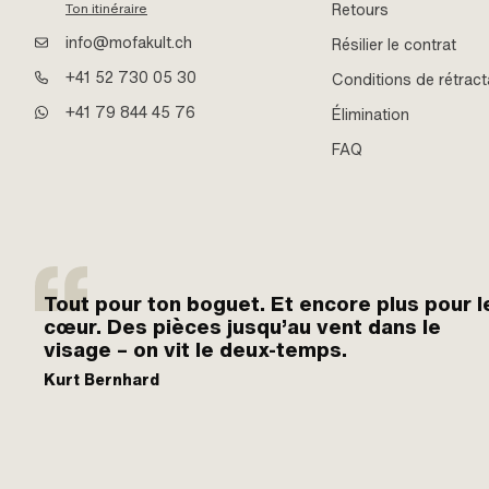
Retours
Ton itinéraire
info@mofakult.ch
Résilier le contrat
+41 52 730 05 30
Conditions de rétract
+41 79 844 45 76
Élimination
FAQ
Tout pour ton boguet. Et encore plus pour l
cœur. Des pièces jusqu’au vent dans le
visage – on vit le deux-temps.
Kurt Bernhard