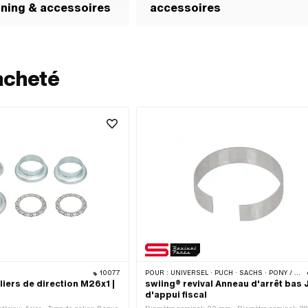
uning & accessoires
accessoires
acheté
10077
POUR :
UNIVERSEL · PUCH · SACHS · PONY / CILO (BÊTA 521 & 512) · PIAGGIO · ZÜNDAPP BELMONDO · TOMOS
iers de direction M26x1 |
swiing® revival Anneau d'arrêt bas 
d'appui fiscal