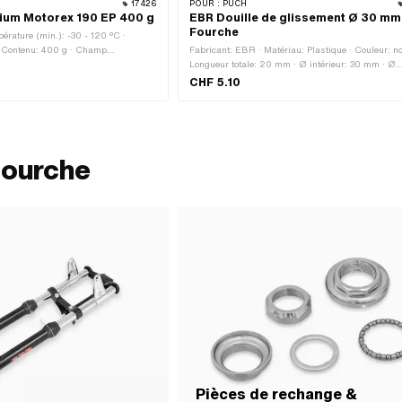
17426
POUR :
PUCH
thium Motorex 190 EP 400 g
EBR Douille de glissement Ø 30 mm
Fourche
érature (min.): -30 - 120 °C ·
· Contenu: 400 g · Champ
Fabricant: EBR · Matériau: Plastique · Couleur: no
ie · Champ d'application: Graisse
Longueur totale: 20 mm · Ø intérieur: 30 mm · Ø
extérieur: 34 mm
CHF 5.10
Fourche
Pièces de rechange &