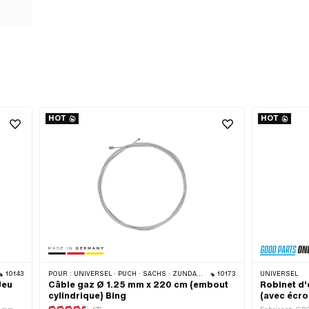
HOT
HOT
10143
POUR :
UNIVERSEL · PUCH · SACHS · ZÜNDAPP BELMONDO · TOMOS · ALPA CHOPPER / TURBO · DKW · ILO / JLO · KREIDLER · MBK / MOTOBÉCANE · MIELE · MONARK · VICTORIA · ZÜNDAPP
10173
UNIVERSEL
Jeu
Câble gaz Ø 1.25 mm x 220 cm (embout
Robinet d'
cylindrique) Bing
(avec écro