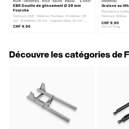
POUR :
UNIVERSEL · PUCH · SACHS · PIAGGIO · ZÜNDAPP BELMONDO
10527
UNIVERSEL
EBR Douille de glissement Ø 28 mm
Graisse au li
Fourche
Résistance à la temp
Fabricant: EBR · Matériau: Plastique · Ø intérieur: 28
Fabricant: Motorex 
mm · Ø extérieur: 32 mm · Longueur totale: 26 mm ·
d'application: Chim
CHF 9.90
Couleur: noir
CHF 4.90
CHF 24.75/kg
Découvre les catégories de 