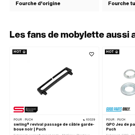
Fourche d'origine
Fourche t
Les fans de mobylette aussi 
HOT
HOT
POUR :
PUCH
10029
POUR :
PUCH
swiing® revival passage de câble garde-
GPO Jeu de pal
boue noir | Puch
Puch