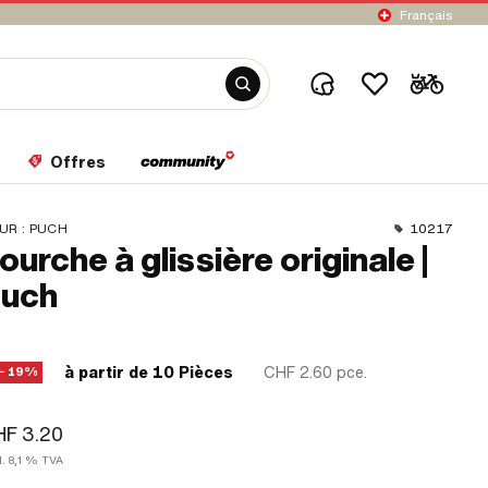
Français
Offres
UR :
PUCH
10217
ourche à glissière originale |
uch
à partir de 10 Pièces
CHF 2.60
pce.
− 19%
HF 3.20
l. 8,1 % TVA