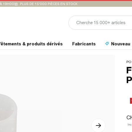
'À 19H00
PLUS DE 15'000 PIÈCES EN STOCK
êtements & produits dérivés
Fabricants
Nouveau
PO
F
P
C
Inc