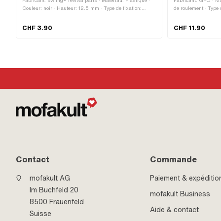
Fabricant: swiing® revival parts · Matériau: Plastique ·
Fabricant: GPO · Mat
Couleur: noir · Hauteur: 12.5 mm · Type de fixation:
de roulement · Type d
Connecteur · Longueur totale: 74 mm · Nombre de points
Couleur: argent · Ø 
de fixation: 2 pcs · Distance entre les trous: 63 mm
mm · Ø logement cad
CHF 3.90
CHF 11.90
Contact
Commande
mofakult AG
Paiement & expéditio
Im Buchfeld 20
mofakult Business
8500 Frauenfeld
Aide & contact
Suisse