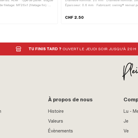
ériau: Acier · Type de palier: Bague
Diamètre nominal: 20 mm · Diamètre nominal: 2
e filetage: MF26x1 (filetage fin) ·
Épaisseur: 0.6 mm · Fabricant: swiing® revival pa
extérieur: 41 mm · Ø intérieur: 26.8
Matériau: Acier à ressort · Hauteur: 7 mm · Puch
re: 31 mm · Surface: galvanisé bleu
OEM: 349.1.30.015.1 · Sachs N° OEM: P0521
CHF 2.50
TU FINIS TARD ?
OUVERT LE JEUDI SOIR JUSQU'À 20 H
À propos de nous
Compt
n
Histoire
Lu - M
Valeurs
Je
Évènements
Ve