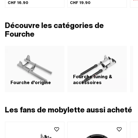
CHF 16.90
CHF 19.90
d'application: Standard · Distance
d'application: Performance ·
fix
entre les trous: 25 mm
Distance entre les trous: 25 mm
de 
les
Découvre les catégories de
Fourche
Fourche tuning &
P
Fourche d'origine
accessoires
&
Les fans de mobylette aussi acheté