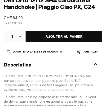
Dell'Orto 12/12 SHA carburateur
Handchoke | Piaggio Ciao PX, C24
CHF 64.90
Incl. 8,1 % TVA
1
AJOUTER AU PANIER
AJOUTER À LA LISTE DE SOUHAITS
PARTAGER
Description
Le carburateur de course Dell'Orto 12 / 12 SHA convainc
par sa construction compacte et peut être utilisé
universellement, en plus de ton Piaggio Ciao, pour divers
cyclomoteurs, vélomoteurs et petites motos.
Le carburateur tuning dispose d'un starter manuel. Le volet
de démarrage s'enclenche en appuyant vers le bas et ne
revient à sa position initiale qu'en actionnant le câble