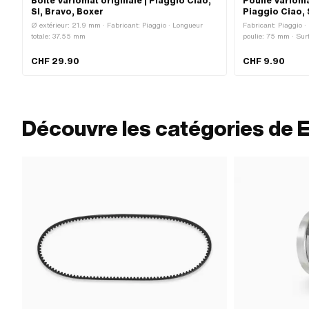
Boîte Variomat originale | Piaggio Ciao,
Poulie Varioma
SI, Bravo, Boxer
Piaggio Ciao, 
Ø extérieur: 21.9 mm · Fabricant: Piaggio · Longueur
Fabricant: Piaggio · 
totale: 37.55 mm
poulie: 75 mm · Surf
transmission: Vario
CHF 29.90
CHF 9.90
Découvre les catégories de 