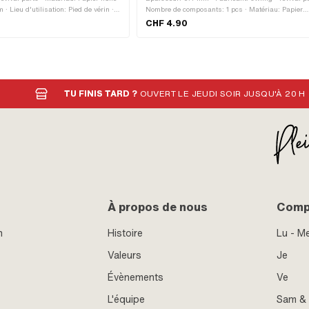
· Lieu d'utilisation: Pied de vérin ·
Nombre de composants: 1 pcs · Matériau: Papier
d'étanchéité · Nombre de points de fixation: 7 pcs
CHF 4.90
TU FINIS TARD ?
OUVERT LE JEUDI SOIR JUSQU'À 20 H
À propos de nous
Compt
n
Histoire
Lu - M
Valeurs
Je
Évènements
Ve
L'équipe
Sam &