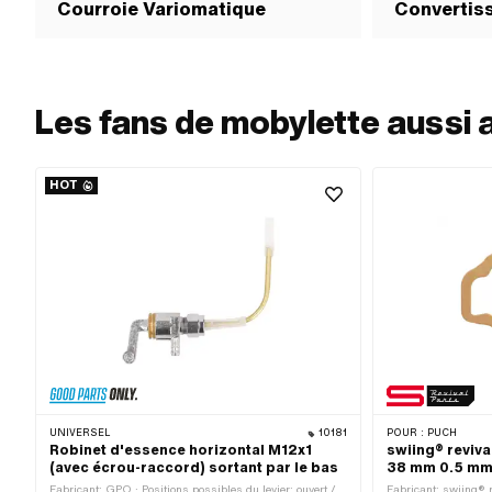
Courroie Variomatique
Convertis
Les fans de mobylette aussi 
HOT
UNIVERSEL
10181
POUR :
PUCH
Robinet d'essence horizontal M12x1
swiing® revival
(avec écrou-raccord) sortant par le bas
38 mm 0.5 mm 
Fabricant: GPO · Positions possibles du levier: ouvert /
Fabricant: swiing® r