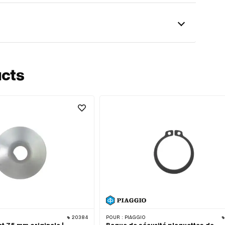
ucts
20384
POUR :
PIAGGIO