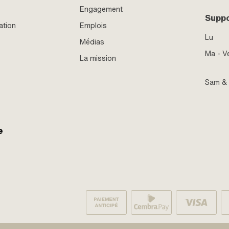
Engagement
Supp
ation
Emplois
Lu
Médias
Ma - V
La mission
Sam &
e