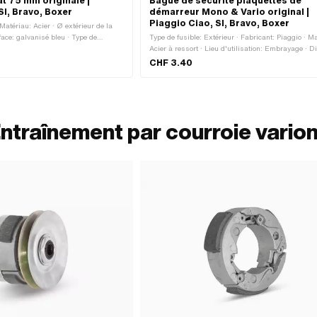
t 75 mm originale |
Bague de sécurité plaquettes de
SI, Bravo, Boxer
démarreur Mono & Vario original |
Piaggio Ciao, SI, Bravo, Boxer
Matériau: Acier · Ø extérieur de la
ace: galvanisé bleu · Type de
Type de fusible: Extérieur · Fabricant: Piaggio · M
Acier à ressort · Lieu d'utilisation: Embrayage · D
nominal: 25 mm · Piaggio numéro OEM: 006426
CHF 3.40
Entraînement par courroie vario