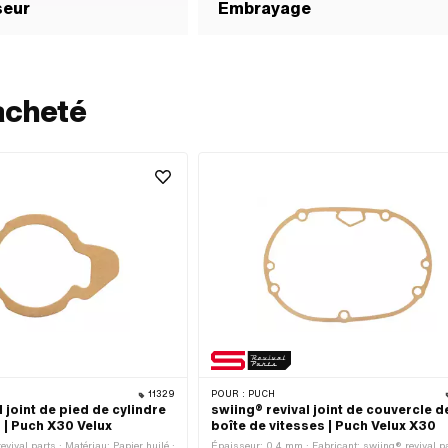
seur
Embrayage
acheté
11329
POUR :
PUCH
 joint de pied de cylindre
swiing® revival joint de couvercle d
| Puch X30 Velux
boîte de vitesses | Puch Velux X30
evival parts · Matériau: Papier huilé ·
Épaisseur: 0.4 mm · Fabricant: swiing® revival pa