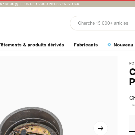
'À 19H00
PLUS DE 15'000 PIÈCES EN STOCK
êtements & produits dérivés
Fabricants
Nouveau
PO
C
P
C
Inc