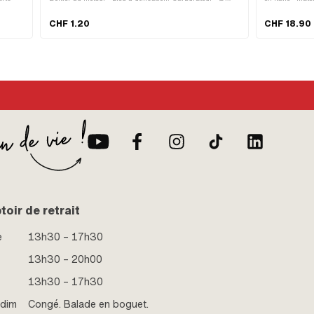
intérieur: 8.3 mm · Ø extérieur: 13.7 mm · Épaisseur: 1
totale: 377 mm
mm · Champ d'application: Standard · Puch numéro
fixation: 4 pc
CHF 1.20
CHF 18.90
OEM: 26482
oir de retrait
e
13h30 – 17h30
13h30 – 20h00
13h30 – 17h30
 dim
Congé. Balade en boguet.