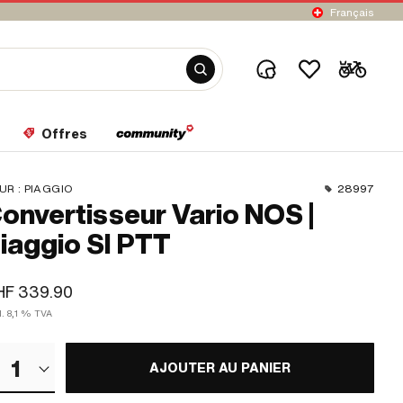
Français
Offres
UR :
PIAGGIO
28997
onvertisseur Vario NOS |
iaggio SI PTT
HF 339.90
l. 8,1 % TVA
1
AJOUTER AU PANIER