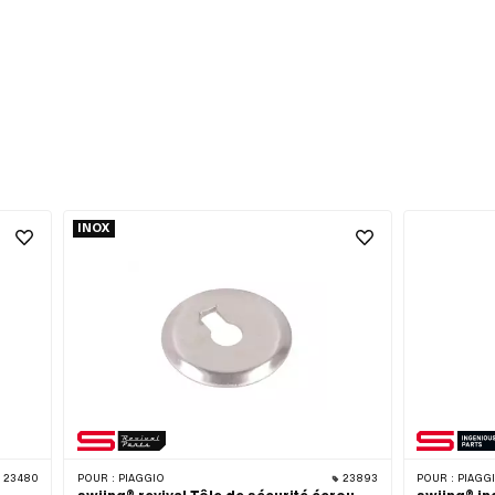
INOX
23480
POUR :
PIAGGIO
23893
POUR :
PIAGG