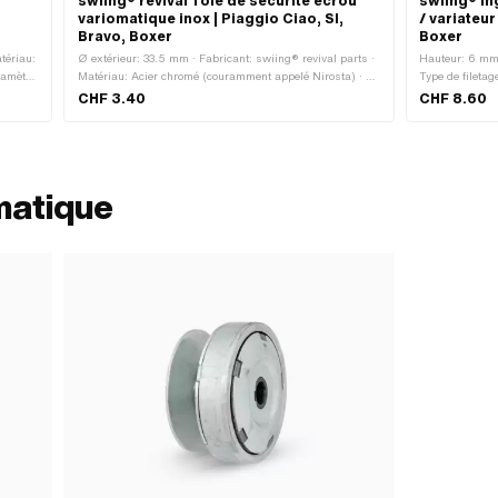
swiing® revival Tôle de sécurité écrou
swiing® in
variomatique inox | Piaggio Ciao, SI,
/ variateur
Bravo, Boxer
Boxer
atériau:
Ø extérieur: 33.5 mm · Fabricant: swiing® revival parts ·
Hauteur: 6 mm 
iamètre
Matériau: Acier chromé (couramment appelé Nirosta) · Ø
Type de filetag
intérieur: 8.15 mm · Nombre de lobes: 1 pcs · Champ
Acier · Diamètr
CHF 3.40
CHF 8.60
d'application: Original · Champ d'application: Standard
galvanisé bleu
de serrage: 2
matique