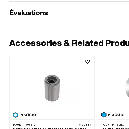
Évaluations
Accessories & Related Prod
POUR :
PIAGGIO
20383
POUR :
PIAGGIO