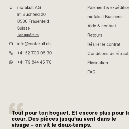
mofakult AG
Paiement & expéditio
Im Buchfeld 20
mofakult Business
8500 Frauenfeld
Aide & contact
Suisse
Retours
Ton itinéraire
info@mofakult.ch
Résilier le contrat
+41 52 730 05 30
Conditions de rétract
+41 79 844 45 76
Élimination
FAQ
Tout pour ton boguet. Et encore plus pour l
cœur. Des pièces jusqu’au vent dans le
visage – on vit le deux-temps.