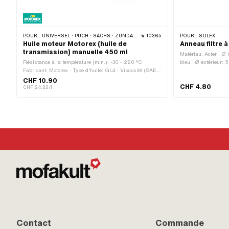
POUR :
UNIVERSEL · PUCH · SACHS · ZÜNDAPP BELMONDO · TOMOS · CILO · HERCULES · KREIDLER · ZÜNDAPP
10365
POUR :
SOLEX
Huile moteur Motorex (huile de
Anneau filtre à
transmission) manuelle 450 ml
Matériau: Acier · Ø 
Résistance à la température (min.): -30 - 220 °C ·
bleu · Ø extérieur:
Fabricant: Motorex · Type d'huile: GL4 · Viscosité (SAE):
80W · Contenu: 450 ml · Type de transmission:
CHF 10.90
CHF 4.80
Changement de vitesse manuel · Type de transmission:
CHF 24.22/l
Commande au pied · Champ d'application: Lubrification
de la boîte de vitesses avec embrayage
Contact
Commande