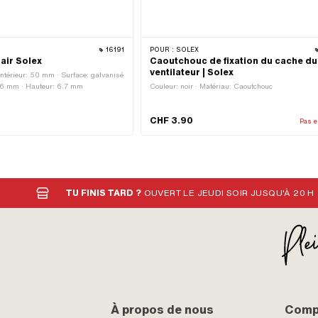
16191
POUR :
SOLEX
 air Solex
Caoutchouc de fixation du cache du
ventilateur | Solex
intérieur: 50 mm · Surface: galvanisé
 56 mm · Hauteur: 6.7 mm
Couleur: noir · Matériau: Caoutchouc
CHF 3.90
Pas e
TU FINIS TARD ?
OUVERT LE JEUDI SOIR JUSQU'À 20 H
À propos de nous
Compt