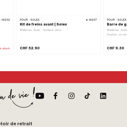
16202
POUR :
SOLEX
16237
POUR :
SOLEX
Kit de freins avant | Solex
Barre de g
Matériau: Acier · Surface: verni
Matériau: Acier
fixation: vis e
pcs
CHF 52.90
CHF 9.30
n stock
oir de retrait