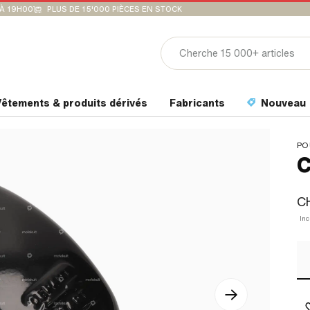
'À 19H00
PLUS DE 15'000 PIÈCES EN STOCK
êtements & produits dérivés
Fabricants
Nouveau
PO
C
CH
Inc