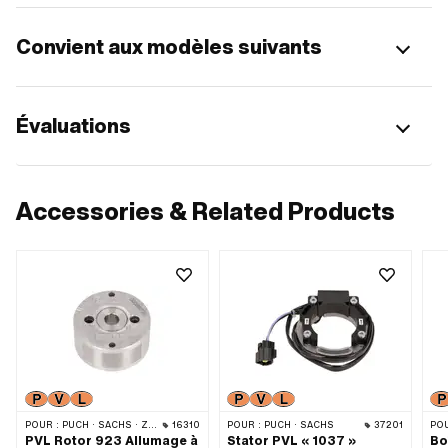
Convient aux modèles suivants
Évaluations
Accessories & Related Products
POUR :
PUCH · SACHS · ZÜNDAPP BELMONDO · TOMOS · DKW · HERCULES · KREIDLER · ZÜNDAPP · KTM · RIXE
16310
POUR :
PUCH · SACHS
37201
POU
PVL Rotor 923 Allumage à
Stator PVL « 1037 »
Bo