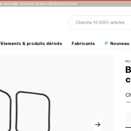
'À 19H00
PLUS DE 15'000 PIÈCES EN STOCK
êtements & produits dérivés
Fabricants
Nouveau
PO
B
c
CH
Inc