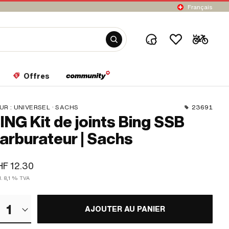
Français
Offres
UR :
UNIVERSEL · SACHS
23691
ING Kit de joints Bing SSB
arburateur | Sachs
F 12.30
l. 8,1 % TVA
1
AJOUTER AU PANIER