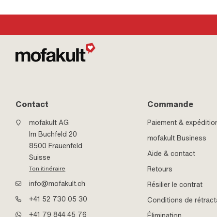
mm · Sachs N° OEM
OEM: A1149
Contact
Commande
mofakult AG
Paiement & expéditio
Im Buchfeld 20
mofakult Business
8500 Frauenfeld
Aide & contact
Suisse
Retours
Ton itinéraire
info@mofakult.ch
Résilier le contrat
+41 52 730 05 30
Conditions de rétract
+41 79 844 45 76
Élimination