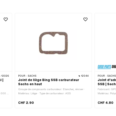
12026
POUR :
SACHS
12044
POUR :
SACH
 |
Joint de liège Bing SSB carburateur
Joint d'a
Sachs en haut
SSB | Sach
Groupe de composants carburateur: Etancher, réviser ·
Fabricant: GPO
 000 ·
Matériau: Liège · Type de carburateur: ASS
Matériau: Polya
Épaisseur: 5 mm
entre les trou
CHF 2.90
CHF 4.80
085 000 · Po