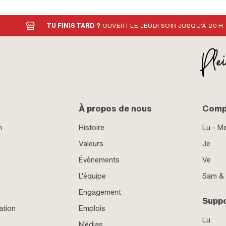
: 0232 017 006 · Pony numéro
TU FINIS TARD ?
OUVERT LE JEUDI SOIR JUSQU'À 20 H
À propos de nous
Compt
n
Histoire
Lu - M
Valeurs
Je
Évènements
Ve
L'équipe
Sam &
Engagement
Supp
ation
Emplois
Lu
Médias