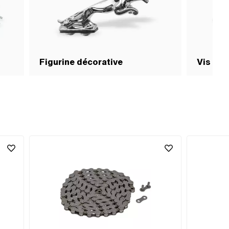
Figurine décorative
Vis & a