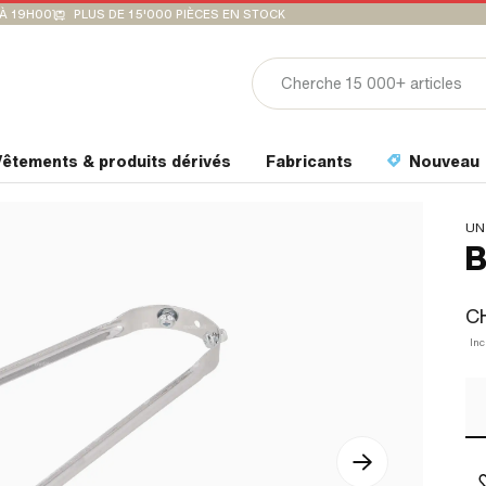
'À 19H00
PLUS DE 15'000 PIÈCES EN STOCK
êtements & produits dérivés
Fabricants
Nouveau
UN
B
CH
Inc