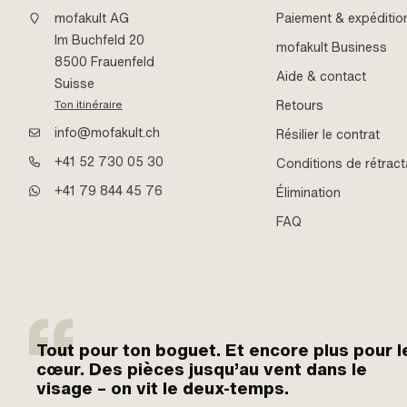
mofakult AG
Paiement & expéditio
Im Buchfeld 20
mofakult Business
8500 Frauenfeld
Aide & contact
Suisse
Retours
Ton itinéraire
info@mofakult.ch
Résilier le contrat
+41 52 730 05 30
Conditions de rétract
+41 79 844 45 76
Élimination
FAQ
Tout pour ton boguet. Et encore plus pour l
cœur. Des pièces jusqu’au vent dans le
visage – on vit le deux-temps.