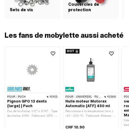
Couvercles de
V
Sets de vis
protection
Les fans de mobylette aussi acheté
HOT
POUR :
PUCH
10103
POUR :
UNIVERSEL · PUCH · SACHS · TOMOS · BYE BIKE
10366
POU
Pignon GPO 13 dents
Huile moteur Motorex
sw
(large) | Puch
Automatic (ATF) 450 ml
ro
em
Pas de la chaîne: 1/2" x 3/16" · Type
Résistance à la température (min.):
Ma
de chaîne: 415H · Fabricant: GPO ·
-45 - 200 °C · Fabricant: Motorex ·
Matériau: Acier · Surface: trempé · Ø
Contenu: 450 ml · Type de
Fab
intérieur: 13.7 mm · Ø intérieur: 16.9
transmission: Automate · Champ
Mat
CHF 10.90