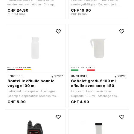
entièrement synthétique · Champ
semi-synthétique · Couleur: vert ·
d'application: Standard · Contenu:
Contenu: 1000 ml
CHF 24.90
CHF 19.90
1000 ml
CHF 24.90/l
CHF 19.90/l
UNIVERSEL
27107
UNIVERSEL
23235
Bouteille d'huile pour le
Gobelet gradué 100 ml
voyage 100 ml
d'huile avec anse 1:50
Fabricant: Fabriqué en Allemagne ·
Fabricant: Fabriqué en Italie ·
Champ d'application: Accessoires
Capacité: 100 ml · Affichage des
d'atelier · Matériau: Plastique ·
mesures: 1:50 (2%) · Champ
CHF 5.90
CHF 4.90
Couleur: blanc · Capacité: 100 ml
d'application: Accessoires d'atelier