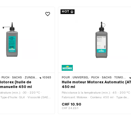
HOT
DAPP BELMONDO · TOMOS · CILO · HERCULES · KREIDLER · ZÜNDAPP
10365
POUR :
UNIVERSEL · PUCH · SACHS · TOMOS · BYE BIKE
otorex (huile de
Huile moteur Motorex Automatic (A
 manuelle 450 ml
450 ml
érature (min.): -30 - 220 °C ·
Résistance à la température (min.): -45 - 200 °C 
 Type d'huile: GL4 · Viscosité (SAE):
Fabricant: Motorex · Contenu: 450 ml · Type de
ml · Type de transmission:
transmission: Automate · Champ d'application:
CHF 10.90
se manuel · Type de transmission:
Lubrification de la boîte de vitesses avec embraya
CHF 24.22/l
Champ d'application: Lubrification
Pony numéro OEM: A2080 · Sachs N° OEM: 026
sses avec embrayage
002