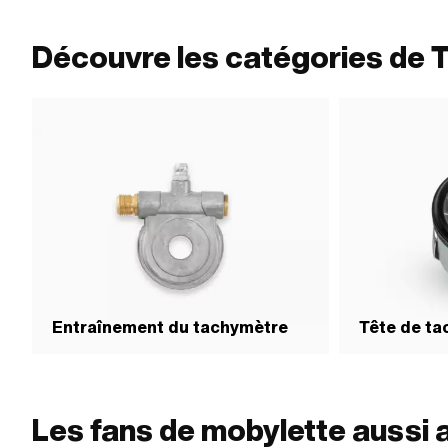
Profondeur: 50 mm · Ø extérieur: 50.4 mm · Hauteur
totale: 70 mm · Arbre de tachymètre à 4 pans: 1.8 mm
Découvre les catégories de 
Entraînement du tachymètre
Tête de t
Les fans de mobylette aussi 