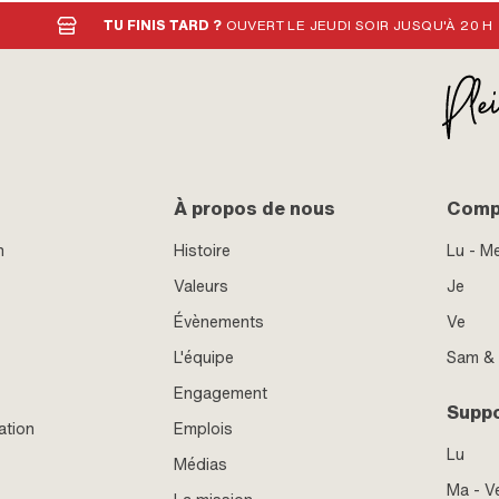
TU FINIS TARD ?
OUVERT LE JEUDI SOIR JUSQU'À 20 H
À propos de nous
Compt
n
Histoire
Lu - M
Valeurs
Je
Évènements
Ve
L'équipe
Sam &
Engagement
Supp
ation
Emplois
Lu
Médias
Ma - V