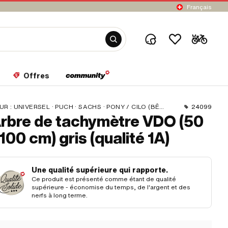
Français
Offres
UR :
UNIVERSEL · PUCH · SACHS · PONY / CILO (BÊTA 521 & 512) · PIAGGIO · ZÜNDAPP BELMONDO · SOLEX · TOMOS · BYE BIKE · ALPA CHOPPER / TURBO · CILO · DKW · FANTIC · GARELLI · HONDA · HERCULES · ILO / JLO · KREIDLER · MALAGUTI · MBK / MOTOBÉCANE · MIELE · SUZUKI · MONARK · PEUGEOT · VICTORIA · YAMAHA · ZÜNDAPP · FRANCO MORINI
24099
rbre de tachymètre VDO (50
 100 cm) gris (qualité 1A)
Une qualité supérieure qui rapporte.
Ce produit est présenté comme étant de qualité
supérieure - économise du temps, de l'argent et des
nerfs à long terme.