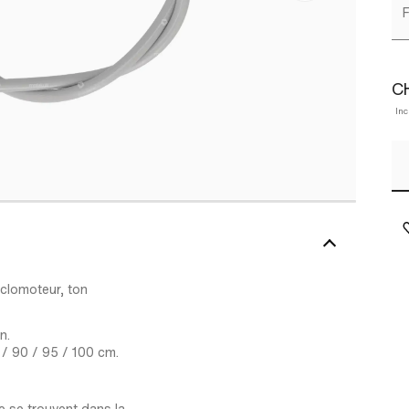
F
CH
Inc
clomoteur, ton
n.
 / 90 / 95 / 100 cm.