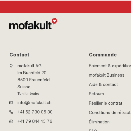
Contact
Commande
mofakult AG
Paiement & expéditio
Im Buchfeld 20
mofakult Business
8500 Frauenfeld
Aide & contact
Suisse
Retours
Ton itinéraire
info@mofakult.ch
Résilier le contrat
+41 52 730 05 30
Conditions de rétract
+41 79 844 45 76
Élimination