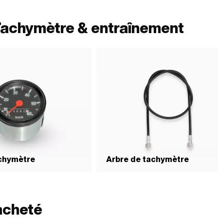
des roues: 16 " · Largeur totale à l'extérieur: 50 
Hauteur totale: 52 mm
Tachymètre & entraînement
achymètre
Arbre de tachymètre
acheté