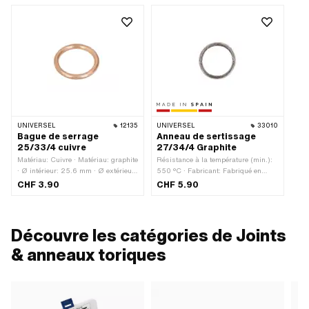
UNIVERSEL
12135
UNIVERSEL
33010
Bague de serrage
Anneau de sertissage
25/33/4 cuivre
27/34/4 Graphite
Matériau: Cuivre · Matériau: graphite
Résistance à la température (min.):
· Ø intérieur: 25.6 mm · Ø extérieur:
550 °C · Fabricant: Fabriqué en
32.8 mm · Épaisseur: 4 mm
Espagne · Matériau: Tôle (acier) ·
CHF 3.90
CHF 5.90
Matériau: graphite · Lieu
d'utilisation: Pot d'échappement · Ø
intérieur: 27 mm · Ø extérieur: 34
mm · Épaisseur: 4 mm
Découvre les catégories de Joints
& anneaux toriques