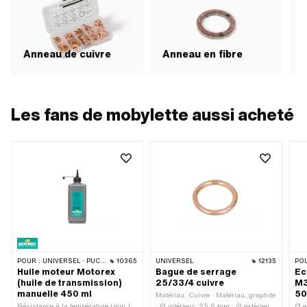
Anneau de cuivre
Anneau en fibre
J
Les fans de mobylette aussi acheté
POUR :
UNIVERSEL · PUCH · SACHS · ZÜNDAPP BELMONDO · TOMOS · CILO · HERCULES · KREIDLER · ZÜNDAPP
10365
UNIVERSEL
12135
POU
Huile moteur Motorex
Bague de serrage
Ec
(huile de transmission)
25/33/4 cuivre
M3
manuelle 450 ml
50
Matériau: Cuivre · Matériau: graphite
Résistance à la température (min.):
· Ø intérieur: 25.6 mm · Ø extérieur:
Ø e