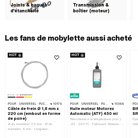
Joints & bagues
Transmission &
d'étanchéité
boîtier (moteur)
Les fans de mobylette aussi acheté
HOT
HOT
POUR :
UNIVERSEL · PUCH · SACHS · PONY / CILO (BÊTA 521 & 512) · PIAGGIO · ZÜNDAPP BELMONDO · TOMOS
10174
POUR :
UNIVERSEL · PUCH · SACHS · TOMOS · BYE BIKE
10366
POU
Câble de frein Ø 1,8 mm x
Huile moteur Motorex
BI
220 cm (embout en forme
Automatic (ATF) 450 ml
SR
de poire)
Résistance à la température (min.):
Épa
Ø du mamelon: 3.5 mm · Ø du
-45 - 200 °C · Fabricant: Motorex ·
int
mamelon: 6 mm · Longueur
Contenu: 450 ml · Type de
mm 
mamelon: 10 mm · Fabricant:
transmission: Automate · Champ
Cao