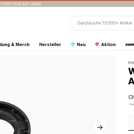
15’000 TEILE AUF LAGER
idung & Merch
Hersteller
Neu
Aktion
FÜ
W
A
CH
Ink