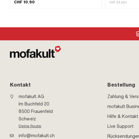
CHF 10.90
mm
· Pony OEM-Nr.: A2
CHF 24.22/l
002
Kontakt
Bestellung
mofakult AG
Zahlung & Ver
Im Buchfeld 20
mofakult Busin
8500 Frauenfeld
Hilfe & Kontakt
Schweiz
Live Support
Deine Route
info@mofakult.ch
Rücksendunge