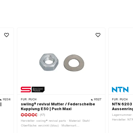
11234
FÜR:
PUCH
11527
FÜR:
PUCH
|
swiing® revival Mutter / Federscheibe
NTN 6203 
Kupplung E50 | Puch Maxi
Aussenring
(17)
Lagernummer: 6
Hersteller: NT
Hersteller: swiing® revival parts · Material: Stahl ·
h ·
Lagerluft: C3 ·
Oberfläche: verzinkt (blau) · Mutternart:
 · Ø
Nutring: Ja · M
Sechskantmutter 0.8D · Gewindeart: MF10x1