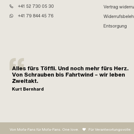
+41 52 730 05 30
Vertrag widerr
+41 79 844 45 76
Widerrufsbele
Entsorgung
Alles fürs Töffli. Und noch mehr fürs Herz.
Von Schrauben bis Fahrtwind – wir leben
Zweitakt.
Kurt Bernhard
Von Mofa-Fans für Mofa-Fans. One love.
Für Verantwortungsvolle: