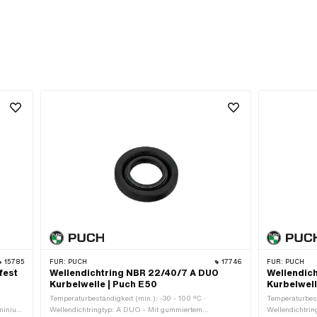
15785
FÜR:
PUCH
17746
FÜR:
PUCH
fest
Wellendichtring NBR 22/40/7 A DUO
Wellendic
Kurbelwelle | Puch E50
Kurbelwell
Temperaturbeständigkeit (min.): -30 - 100 °C ·
Temperaturbest
uminium
Wellendichtringtyp: A DUO - Mit gummiertem
Wellendichtri