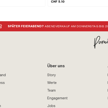
innen: 17 mm
CHF 5.10
080 · Sachs OEM-Nr.: 0263 014
SPÄTER FEIERABEND?
ABENDVERKAUF AM DONNERSTAG BIS 20
Über uns
sand
Story
ess
Werte
Team
Engagement
n
Jobs