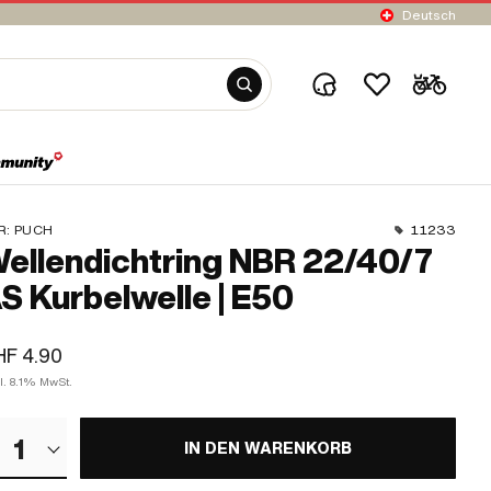
Deutsch
R:
PUCH
11233
ellendichtring NBR 22/40/7
S Kurbelwelle | E50
F 4.90
l. 8.1% MwSt.
1
IN DEN WARENKORB