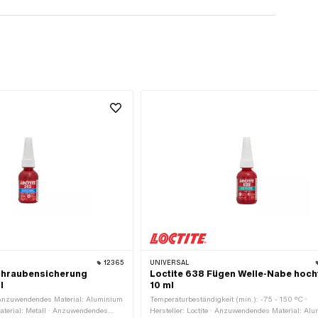
12365
UNIVERSAL
chraubensicherung
Loctite 638 Fügen Welle-Nabe hoch
l
10 ml
 · Anzuwendendes Material: Aluminium
Temperaturbeständigkeit (min.): -75 - 150 °C ·
terial: Metall · Anzuwendendes
Hersteller: Loctite · Anzuwendendes Material: Al