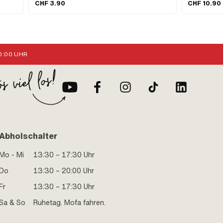
· Breite: 12 
CHF 3.90
CHF 10.90
(Feingewinde) · Antrieb: Aussensechskant ·
Ø innen: 17 m
Nenndurchmesser (Gewinde): 10 mm · Schlüsselweite:
17 mm · Höhe: 8 mm
:00 UHR
Abholschalter
Mo - Mi
13:30 – 17:30 Uhr
Do
13:30 – 20:00 Uhr
Fr
13:30 – 17:30 Uhr
Sa & So
Ruhetag. Mofa fahren.