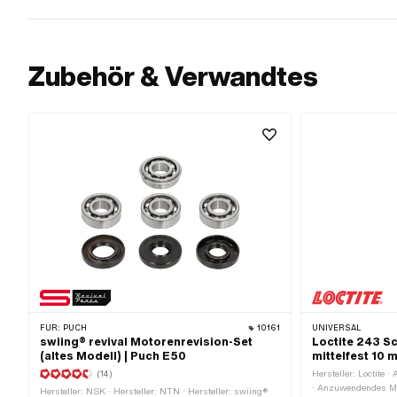
Zubehör & Verwandtes
FÜR:
PUCH
10161
UNIVERSAL
swiing® revival Motorenrevision-Set
Loctite 243 S
(altes Modell) | Puch E50
mittelfest 10 m
(14)
Hersteller: Loctite
· Anzuwendendes Ma
Hersteller: NSK · Hersteller: NTN · Hersteller: swiing®